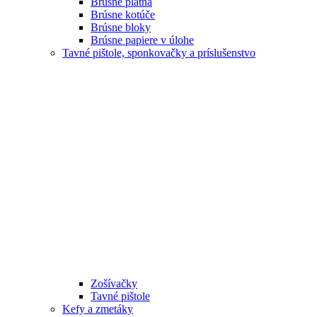
Brúsne plátna
Brúsne kotúče
Brúsne bloky
Brúsne papiere v úlohe
Tavné pištole, sponkovačky a príslušenstvo
Zošívačky
Tavné pištole
Kefy a zmetáky