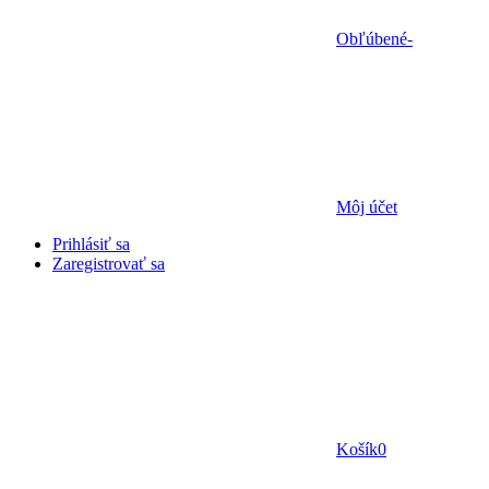
Obľúbené
-
Môj účet
Prihlásiť sa
Zaregistrovať sa
Košík
0