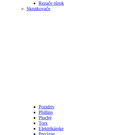
Rezače rúrok
Skrutkovače
Pozidriv
Phillips
Plochý
Torx
Elektrikárske
Precízne