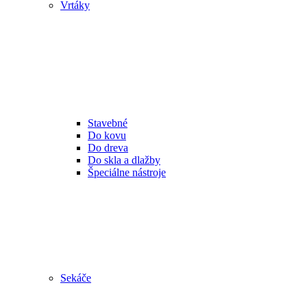
Vrtáky
Stavebné
Do kovu
Do dreva
Do skla a dlažby
Špeciálne nástroje
Sekáče