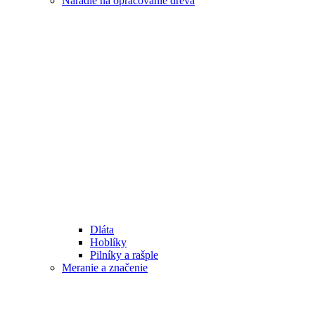
Náradie na opracovanie dreva
Dláta
Hoblíky
Pilníky a rašple
Meranie a značenie