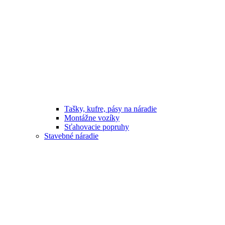
Tašky, kufre, pásy na náradie
Montážne vozíky
Sťahovacie popruhy
Stavebné náradie