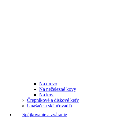
Na drevo
Na neželezné kovy
Na kov
Črepníkové a diskové kefy
Unášače a skľučovadlá
Spájkovanie a zváranie