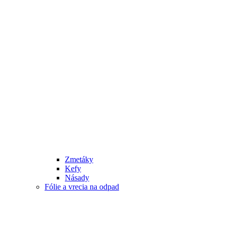
Zmetáky
Kefy
Násady
Fólie a vrecia na odpad