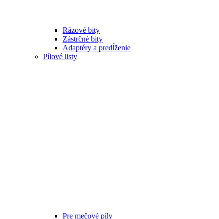
Rázové bity
Zástrčné bity
Adaptéry a predĺženie
Pílové listy
Pre mečové píly