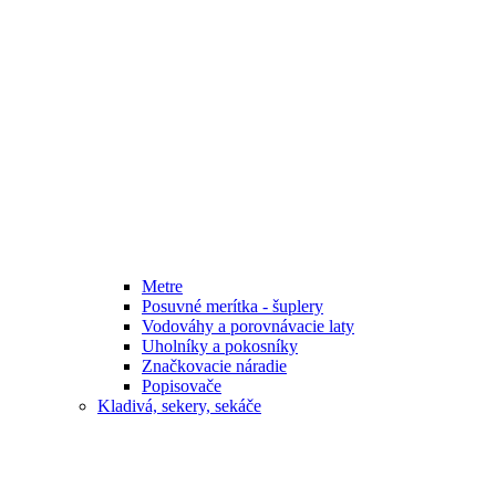
Metre
Posuvné merítka - šuplery
Vodováhy a porovnávacie laty
Uholníky a pokosníky
Značkovacie náradie
Popisovače
Kladivá, sekery, sekáče