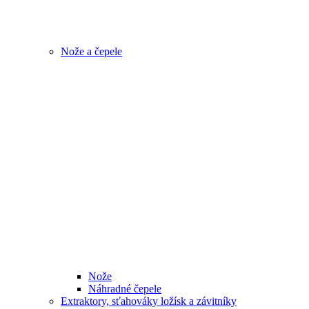
Nože a čepele
Nože
Náhradné čepele
Extraktory, sťahováky ložísk a závitníky