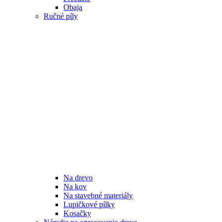
Obaja
Ručné píly
Na drevo
Na kov
Na stavebné materiály
Lupičkové pílky
Kosačky