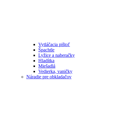
Vytláčacia pištoľ
Špachtle
Lyžice a naberačky
Hladítka
Miešadlá
Vedierka, vaničky
Náradie pre obkladačov