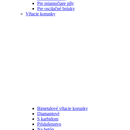
Pre priamočiare píly
Pre oscilačné brúsky
Vŕtacie korunky
Bimetalové vŕtacie korunky
Diamantové
S karbidom
Príslušenstvo
Na betón