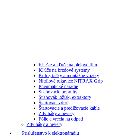
Kliešte a kľúče na olejové filtre
Kľúče na brzdové systémy
Kufre, tašky a montážne vozíky
Nitrilové rukavice NITRAX Grip
Pneumatické náradie
Sťahovacie popruhy
Sťahovák ložísk, extraktory
Štartovací zdroj
Štartovacie a predlžovacie káble
Zdviháky a hevery
Fólie a vrecia na odpad
Zdviháky a hevery
Príslušenstvo k elektronáradiu