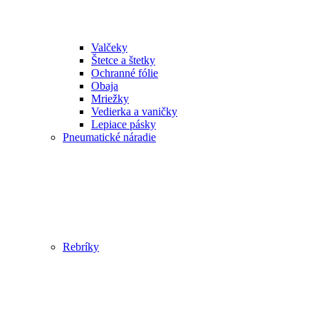
Valčeky
Štetce a štetky
Ochranné fólie
Obaja
Mriežky
Vedierka a vaničky
Lepiace pásky
Pneumatické náradie
Rebríky