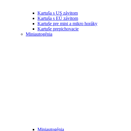
Kartuša s US závitom
Kartuša s EÚ závitom
Kartuše pre mini a mikro horáky
Kartuše prepichovacie
Miniautogénia
Miniautogénia