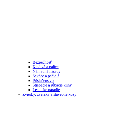
Bezpečnosť
Kladivá a palice
Náhradné násady
Sekáče a páčidlá
Príslušenstvo
Štiepacie a rúbacie kliny
Lesnícke náradie
Zvierky, zveráky a stavebné kozy