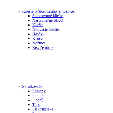
Kliešte, kľúče, hasáky a nožnice
Samosvorné kliešte
Nastaviteľné SIKO
Kliešte
Nitovacie kliešte
Hasáky
Kľúče
Nožnice
Rezače rúrok
Skrutkovače
Pozidriv
Phillips
Plochý
Torx
Elektrikárske