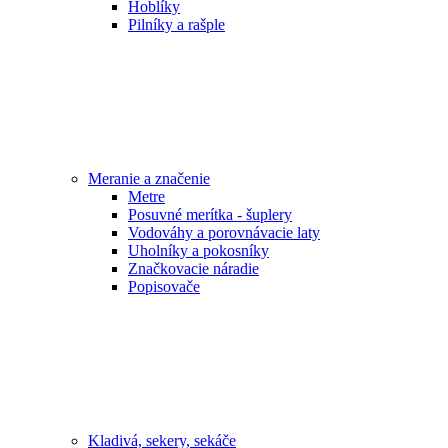
Hoblíky
Pilníky a rašple
Meranie a značenie
Metre
Posuvné merítka - šuplery
Vodováhy a porovnávacie laty
Uholníky a pokosníky
Značkovacie náradie
Popisovače
Kladivá, sekery, sekáče