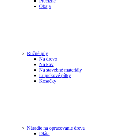
Precízne
Obaja
Ručné píly
Na drevo
Na kov
Na stavebné materiály
Lupičkové pílky
Kosačky
Náradie na opracovanie dreva
Dláta