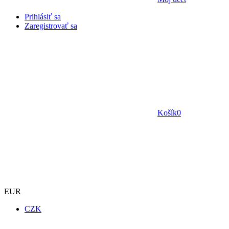
Prihlásiť sa
Zaregistrovať sa
Košík
0
EUR
CZK