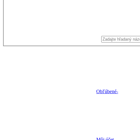
Obľúbené
-
Môj účet