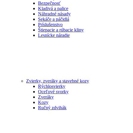
Bezpečnosť
Kladivá a palice
Náhradné násady
Sekáče a páčidlá
Príslušenstvo
Štiepacie a rúbacie kliny
Lesnícke náradie
Zvierky, zveráky a stavebné kozy
Rýchlosvierky
Oceľové svorky
Zveráky
Kozy
Ručný zdvihák