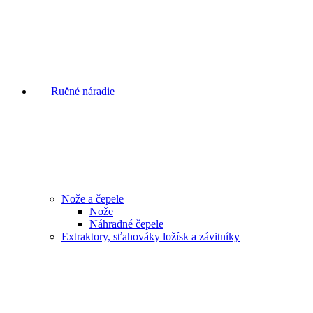
Ručné náradie
Nože a čepele
Nože
Náhradné čepele
Extraktory, sťahováky ložísk a závitníky