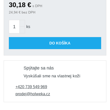
30,18
€
s DPH
24,94
€ bez DPH
ks
DO KOŠÍKA
Spýtajte sa nás
Vyskúšali sme na vlastnej koži
+420 739 549 969
prodej@holweka.cz