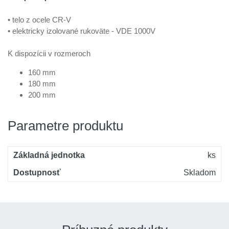
• telo z ocele CR-V
• elektricky izolované rukoväte - VDE 1000V
K dispozícii v rozmeroch
160 mm
180 mm
200 mm
Parametre produktu
Základná jednotka
ks
Dostupnosť
Skladom