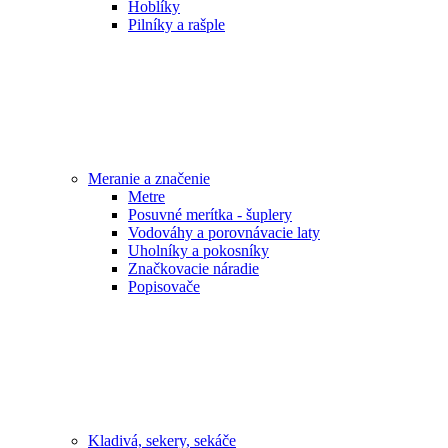
Hoblíky
Pilníky a rašple
Meranie a značenie
Metre
Posuvné merítka - šuplery
Vodováhy a porovnávacie laty
Uholníky a pokosníky
Značkovacie náradie
Popisovače
Kladivá, sekery, sekáče