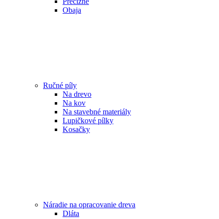
Precízne
Obaja
Ručné píly
Na drevo
Na kov
Na stavebné materiály
Lupičkové pílky
Kosačky
Náradie na opracovanie dreva
Dláta