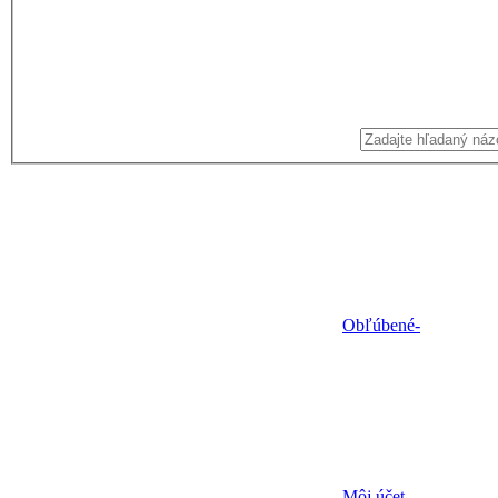
Obľúbené
-
Môj účet