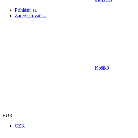
Prihlásiť sa
Zaregistrovať sa
Košík
0
EUR
CZK