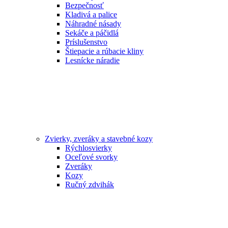
Bezpečnosť
Kladivá a palice
Náhradné násady
Sekáče a páčidlá
Príslušenstvo
Štiepacie a rúbacie kliny
Lesnícke náradie
Zvierky, zveráky a stavebné kozy
Rýchlosvierky
Oceľové svorky
Zveráky
Kozy
Ručný zdvihák