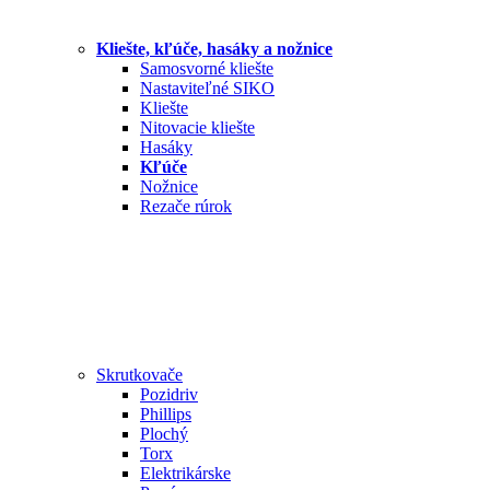
Kliešte, kľúče, hasáky a nožnice
Samosvorné kliešte
Nastaviteľné SIKO
Kliešte
Nitovacie kliešte
Hasáky
Kľúče
Nožnice
Rezače rúrok
Skrutkovače
Pozidriv
Phillips
Plochý
Torx
Elektrikárske