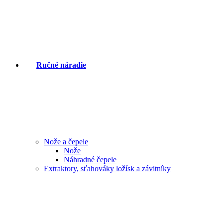
Ručné náradie
Nože a čepele
Nože
Náhradné čepele
Extraktory, sťahováky ložísk a závitníky