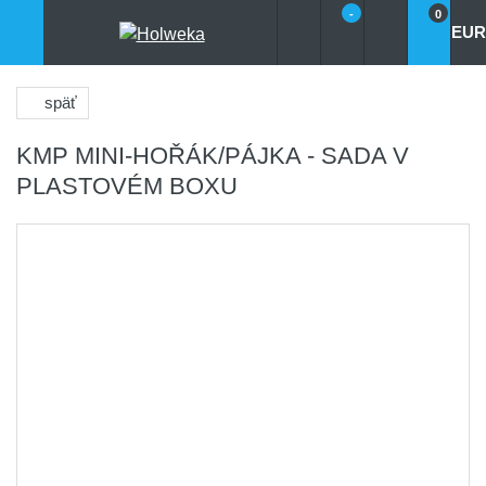
-
0
EUR
späť
KMP MINI-HOŘÁK/PÁJKA - SADA V
PLASTOVÉM BOXU