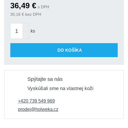
36,49
€
s DPH
30,16
€ bez DPH
ks
DO KOŠÍKA
Spýtajte sa nás
Vyskúšali sme na vlastnej koži
+420 739 549 969
prodej@holweka.cz