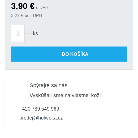
3,90
€
s DPH
3,22
€ bez DPH
ks
DO KOŠÍKA
Spýtajte sa nás
Vyskúšali sme na vlastnej koži
+420 739 549 969
prodej@holweka.cz