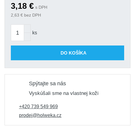
3,18
€
s DPH
2,63
€ bez DPH
ks
DO KOŠÍKA
Spýtajte sa nás
Vyskúšali sme na vlastnej koži
+420 739 549 969
prodej@holweka.cz