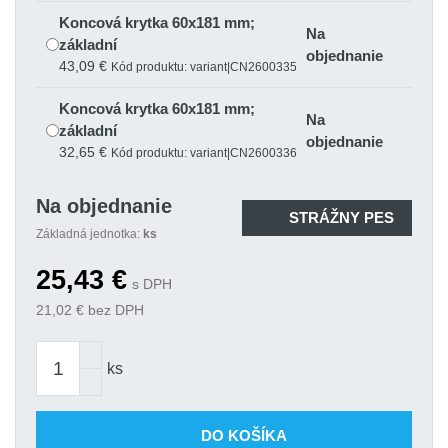
Koncová krytka 60x181 mm;
Na
základní
objednanie
43,09 €
Kód produktu: variant|CN2600335
Koncová krytka 60x181 mm;
Na
základní
objednanie
32,65 €
Kód produktu: variant|CN2600336
Na objednanie
STRÁŽNY PES
Základná jednotka:
ks
25,43
€
s DPH
21,02
€ bez DPH
ks
DO KOŠÍKA