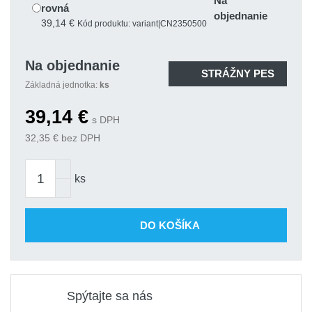
Na
rovná
objednanie
39,14 €
Kód produktu: variant|CN2350500
Na objednanie
STRÁŽNY PES
Základná jednotka:
ks
39,14
€
s DPH
32,35
€ bez DPH
ks
DO KOŠÍKA
Spýtajte sa nás