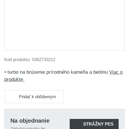
Kód produktu:
S062733212
• turbo na brúsenie prírodného kameňa a betónu
Viac o
produkte
Pridať k obľúbeným
Na objednanie
STRÁŽNY PES
Základná jednotka:
ks