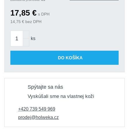
17,85
€
s DPH
14,75
€ bez DPH
ks
DO KOŠÍKA
Spýtajte sa nás
Vyskúšali sme na vlastnej koži
+420 739 549 969
prodej@holweka.cz