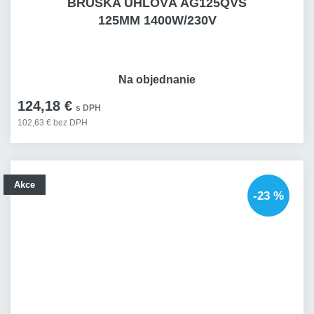
BRUSKA ÚHLOVÁ AG125QVS
125MM 1400W/230V
Na objednanie
124,18 €
s DPH
102,63 € bez DPH
Akce
-23 %