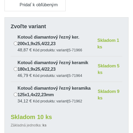
Pridať k obľúbeným
Zvoľte variant
Kotouč diamantový řezný ker.
Skladom 1
200x1,9x25,4/22,23
ks
48,87 €
Kód produktu: variant|S-71966
Kotouč diamantový řezný keramik
Skladom 5
180x1,9x25,4/22,23
ks
46,79 €
Kód produktu: variant|S-71964
Kotouč diamantový řezný keramika
Skladom 9
125x1,4x22,23mm
ks
34,12 €
Kód produktu: variant|S-71962
Kotouč diamantový řezný keramika
Skladom 10 ks
Skladom 8
230x2,0x22,23
ks
Základná jednotka:
ks
56,13 €
Kód produktu: variant|S-71968