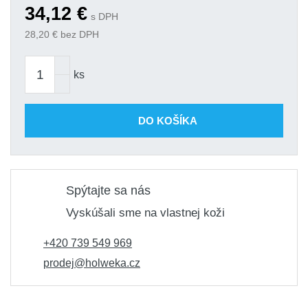
34,12
€
s DPH
28,20
€ bez DPH
ks
DO KOŠÍKA
Spýtajte sa nás
Vyskúšali sme na vlastnej koži
+420 739 549 969
prodej@holweka.cz