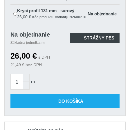
Krycí profil 131 mm - surový
Na objednanie
26,00 €
Kód produktu: variant|CN2600210
Na objednanie
STRÁŽNY PES
Základná jednotka:
m
26,00
€
s DPH
21,49
€ bez DPH
m
DO KOŠÍKA