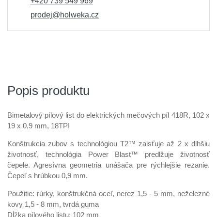
+420 739 549 969
prodej@holweka.cz
Popis produktu
Bimetalový pílový list do elektrických mečových píl 418R, 102 x
19 x 0,9 mm, 18TPI
Konštrukcia zubov s technológiou T2™ zaisťuje až 2 x dlhšiu
životnosť, technológia Power Blast™ predlžuje životnosť
čepele. Agresívna geometria unášača pre rýchlejšie rezanie.
Čepeľ s hrúbkou 0,9 mm.
Použitie: rúrky, konštrukčná oceľ, nerez 1,5 - 5 mm, neželezné
kovy 1,5 - 8 mm, tvrdá guma
Dĺžka pílového listu: 102 mm