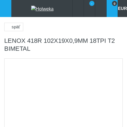
-
0
EUR
späť
LENOX 418R 102X19X0,9MM 18TPI T2
BIMETAL