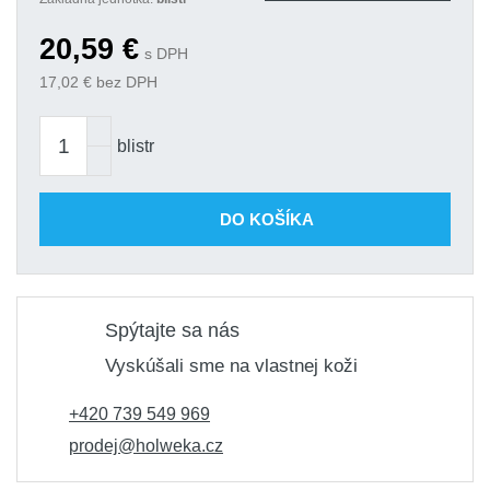
20,59
€
s DPH
17,02
€ bez DPH
blistr
DO KOŠÍKA
Spýtajte sa nás
Vyskúšali sme na vlastnej koži
+420 739 549 969
prodej@holweka.cz