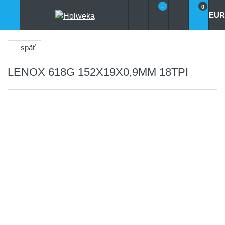
-
0
EUR
späť
LENOX 618G 152X19X0,9MM 18TPI