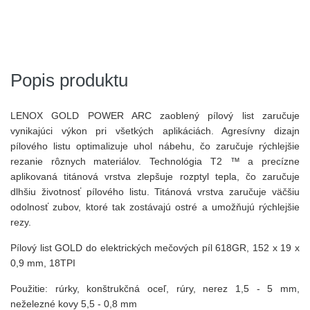
Popis produktu
LENOX GOLD POWER ARC zaoblený pílový list zaručuje
vynikajúci výkon pri všetkých aplikáciách. Agresívny dizajn
pílového listu optimalizuje uhol nábehu, čo zaručuje rýchlejšie
rezanie rôznych materiálov. Technológia T2
™
a precízne
aplikovaná titánová vrstva zlepšuje rozptyl tepla, čo zaručuje
dlhšiu životnosť pílového listu. Titánová vrstva zaručuje väčšiu
odolnosť zubov, ktoré tak zostávajú ostré a umožňujú rýchlejšie
rezy.
Pílový list GOLD do elektrických mečových píl 618GR, 152 x 19 x
0,9 mm, 18TPI
Použitie: rúrky, konštrukčná oceľ, rúry, nerez 1,5 - 5 mm,
neželezné kovy 5,5 - 0,8 mm