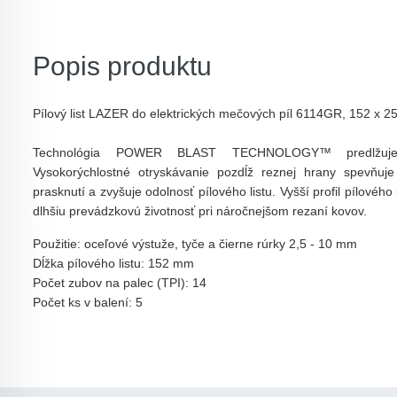
Popis produktu
Pílový list LAZER do elektrických mečových píl 6114GR, 152 x 2
Technológia POWER BLAST TECHNOLOGY™ predlžuje ži
Vysokorýchlostné otryskávanie pozdĺž reznej hrany spevňuje 
prasknutí a zvyšuje odolnosť pílového listu. Vyšší profil pílového 
dlhšiu prevádzkovú životnosť pri náročnejšom rezaní kovov.
Použitie: oceľové výstuže, tyče a čierne rúrky 2,5 - 10 mm
Dĺžka pílového listu: 152 mm
Počet zubov na palec (TPI): 14
Počet ks v balení: 5