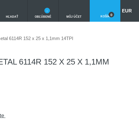
EUR
-
0
KOŠÍK
HĽADAŤ
OBĽÚBENÉ
MÔJ ÚČET
tal 6114R 152 x 25 x 1,1mm 14TPI
TAL 6114R 152 X 25 X 1,1MM
kte