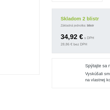
Skladom 2 blistr
Základná jednotka:
blistr
34,92
€
s DPH
28,86
€ bez DPH
Spýtajte sa 
Vyskúšali sm
na vlastnej k