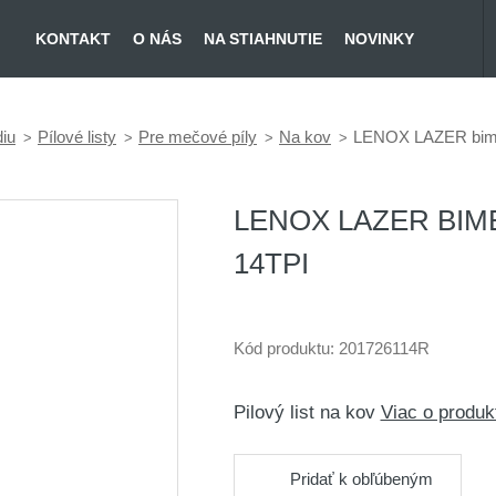
KONTAKT
O NÁS
NA STIAHNUTIE
NOVINKY
diu
Pílové listy
Pre mečové píly
Na kov
LENOX LAZER bime
LENOX LAZER BIME
14TPI
Kód produktu:
201726114R
Pilový list na kov
Viac o produ
Pridať k obľúbeným