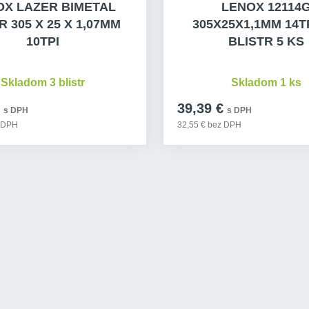
OX LAZER BIMETAL
LENOX 12114
R 305 X 25 X 1,07MM
305X25X1,1MM 14TP
10TPI
BLISTR 5 KS
Skladom 3 blistr
Skladom 1 ks
39,39 €
s DPH
s DPH
z DPH
32,55 € bez DPH