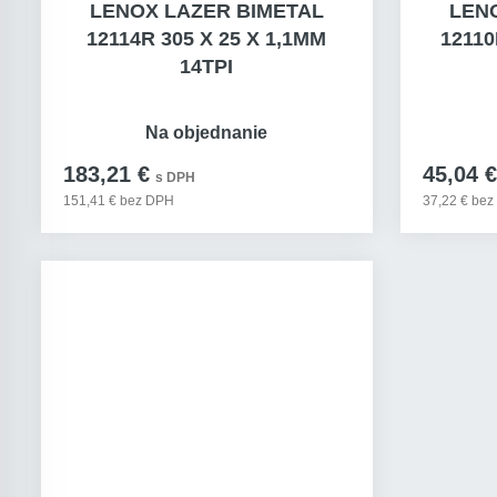
LENOX LAZER BIMETAL
LEN
12114R 305 X 25 X 1,1MM
12110
14TPI
Na objednanie
183,21 €
45,04 €
s DPH
151,41 € bez DPH
37,22 € be