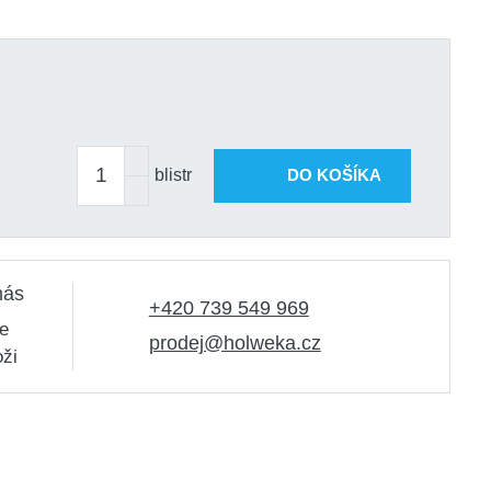
blistr
DO KOŠÍKA
nás
+420 739 549 969
e
prodej@holweka.cz
oži