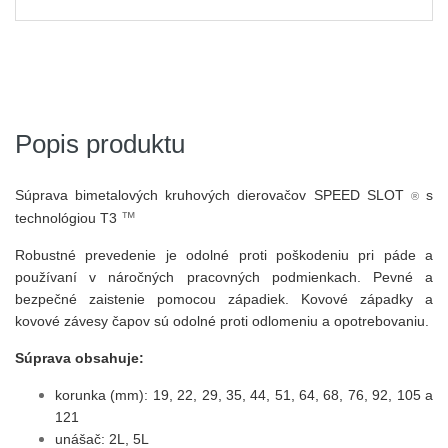
Popis produktu
Súprava bimetalových kruhových dierovačov SPEED SLOT
s
®
™
technológiou T3
Robustné prevedenie je odolné proti poškodeniu pri páde a
používaní v náročných pracovných podmienkach. Pevné a
bezpečné zaistenie pomocou západiek. Kovové západky a
kovové závesy čapov sú odolné proti odlomeniu a opotrebovaniu.
Súprava obsahuje:
korunka (mm): 19, 22, 29, 35, 44, 51, 64, 68, 76, 92, 105 a
121
unášač: 2L, 5L