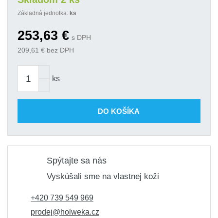
Základná jednotka:
ks
253,63
€
s DPH
209,61
€ bez DPH
ks
DO KOŠÍKA
Spýtajte sa nás
Vyskúšali sme na vlastnej koži
+420 739 549 969
prodej@holweka.cz