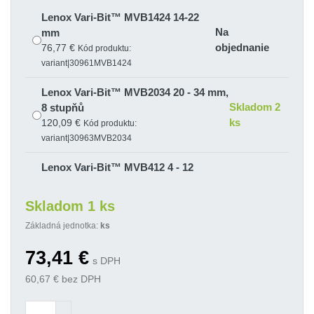
Lenox Vari-Bit™ MVB1424 14-22
Na
mm
objednanie
76,77 €
Kód produktu:
variant|30961MVB1424
Lenox Vari-Bit™ MVB2034 20 - 34 mm,
Skladom 2
8 stupňů
ks
120,09 €
Kód produktu:
variant|30963MVB2034
Lenox Vari-Bit™ MVB412 4 - 12
Na
mm
objednanie
56,80 €
Kód produktu:
Skladom 1 ks
variant|30960MVB412
Základná jednotka:
ks
LENOX Vari-Bit™ MVB528PG 5 -28.3
Skladom 1
73,41
€
mm, 10 stupňů
s DPH
ks
93,47 €
Kód produktu: variant|30964MVB528PG
60,67
€ bez DPH
LENOX Vari-Bit™ MVB618 - 7 stupňů
Na