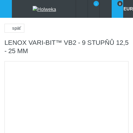
-
0
EUR
späť
LENOX VARI-BIT™ VB2 - 9 STUPŇŮ 12,5
- 25 MM