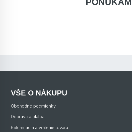
PONÚKAM
VŠE O NÁKUPU
Obchodné podmienky
Doprava a platba
Reklamácia a vrátenie tovaru