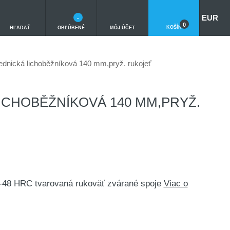
EUR
-
0
KOŠÍK
HĽADAŤ
OBĽÚBENÉ
MÔJ ÚČET
ednická lichoběžníková 140 mm,pryž. rukojeť
LICHOBĚŽNÍKOVÁ 140 MM,PRYŽ.
-48 HRC tvarovaná rukoväť zvárané spoje
Viac o