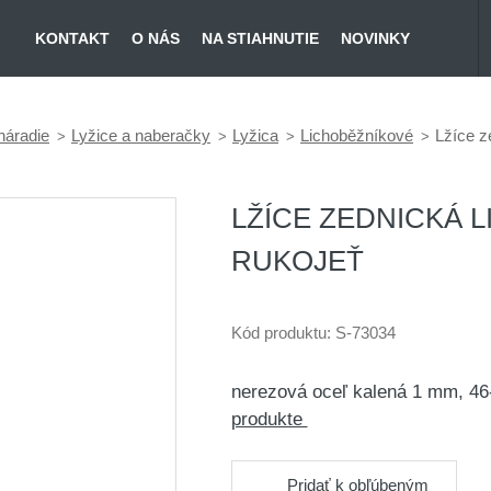
KONTAKT
O NÁS
NA STIAHNUTIE
NOVINKY
náradie
Lyžice a naberačky
Lyžica
Lichoběžníkové
Lžíce z
LŽÍCE ZEDNICKÁ 
RUKOJEŤ
Kód produktu:
S-73034
nerezová oceľ kalená 1 mm, 46
produkte
Pridať k obľúbeným