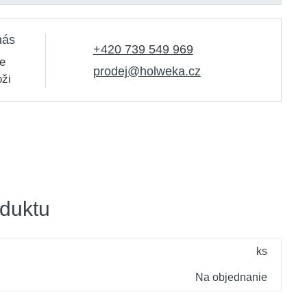
nás
+420 739 549 969
e
prodej@holweka.cz
oži
duktu
ks
Na objednanie