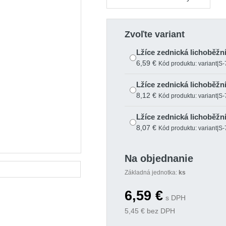
Zvoľte variant
Lžíce zednická lichoběžn
6,59 €
Kód produktu: variant|S
Lžíce zednická lichoběžn
8,12 €
Kód produktu: variant|S
Lžíce zednická lichoběžn
8,07 €
Kód produktu: variant|S
Na objednanie
Základná jednotka:
ks
6,59
€
s DPH
5,45
€ bez DPH