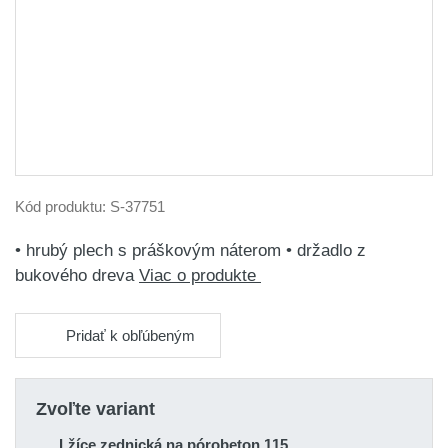
Kód produktu:
S-37751
• hrubý plech s práškovým náterom • držadlo z
bukového dreva
Viac o produkte
Pridať k obľúbeným
Zvoľte variant
Lžíce zednická na pórobeton 115