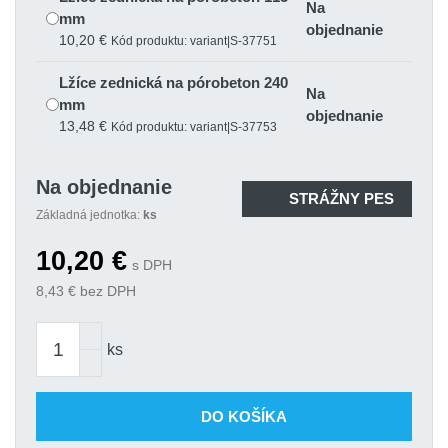
Na
mm
objednanie
10,20 €
Kód produktu: variant|S-37751
Lžíce zednická na pórobeton 240
Na
mm
objednanie
13,48 €
Kód produktu: variant|S-37753
Na objednanie
STRÁŽNY PES
Základná jednotka:
ks
10,20
€
s DPH
8,43
€ bez DPH
ks
DO KOŠÍKA