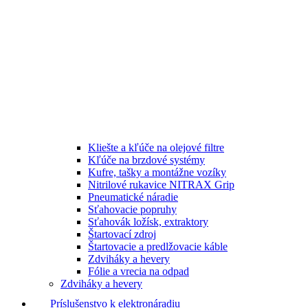
Kliešte a kľúče na olejové filtre
Kľúče na brzdové systémy
Kufre, tašky a montážne vozíky
Nitrilové rukavice NITRAX Grip
Pneumatické náradie
Sťahovacie popruhy
Sťahovák ložísk, extraktory
Štartovací zdroj
Štartovacie a predlžovacie káble
Zdviháky a hevery
Fólie a vrecia na odpad
Zdviháky a hevery
Príslušenstvo k elektronáradiu