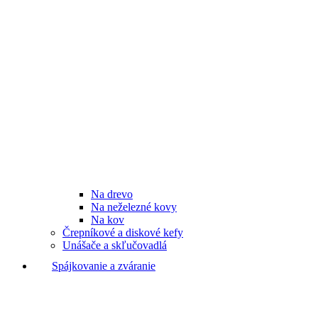
Na drevo
Na neželezné kovy
Na kov
Črepníkové a diskové kefy
Unášače a skľučovadlá
Spájkovanie a zváranie