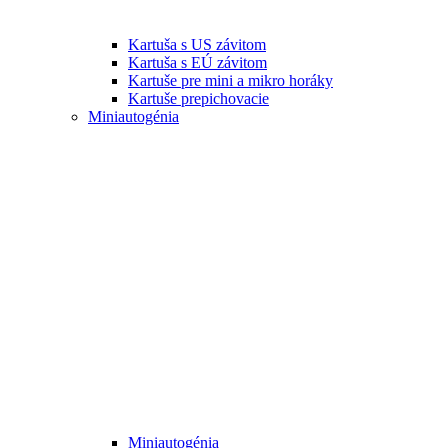
Kartuša s US závitom
Kartuša s EÚ závitom
Kartuše pre mini a mikro horáky
Kartuše prepichovacie
Miniautogénia
Miniautogénia