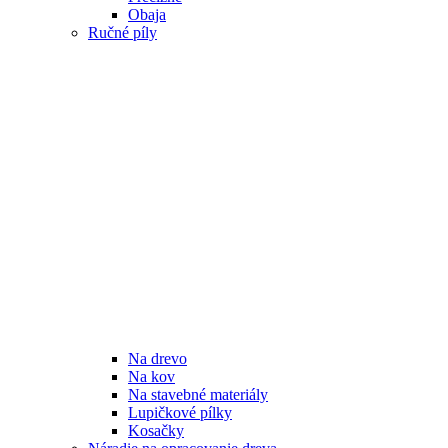
Obaja
Ručné píly
Na drevo
Na kov
Na stavebné materiály
Lupičkové pílky
Kosačky