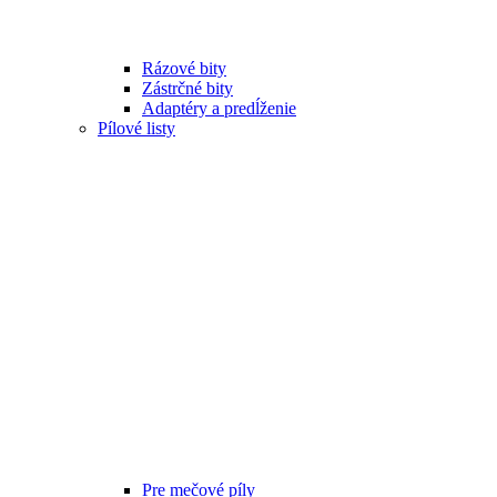
Rázové bity
Zástrčné bity
Adaptéry a predĺženie
Pílové listy
Pre mečové píly