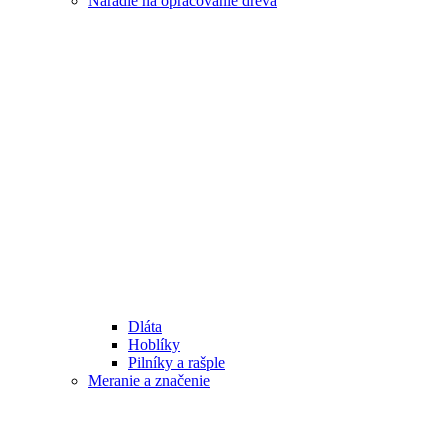
Náradie na opracovanie dreva
Dláta
Hoblíky
Pilníky a rašple
Meranie a značenie