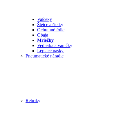
Valčeky
Štetce a štetky
Ochranné fólie
Obaja
Mriežky
Vedierka a vaničky
Lepiace pásky
Pneumatické náradie
Rebríky