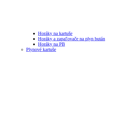
Horáky na kartuše
Horáky a zapaľovače na plyn bután
Horáky na PB
Plynové kartuše