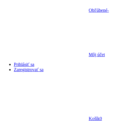
Obľúbené
-
Môj účet
Prihlásiť sa
Zaregistrovať sa
Košík
0