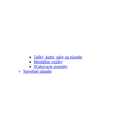
Tašky, kufre, pásy na náradie
Montážne vozíky
Sťahovacie popruhy
Stavebné náradie