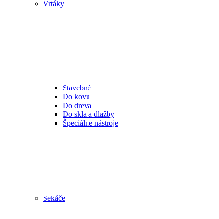
Vrtáky
Stavebné
Do kovu
Do dreva
Do skla a dlažby
Špeciálne nástroje
Sekáče