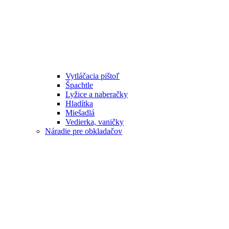
Vytláčacia pištoľ
Špachtle
Lyžice a naberačky
Hladítka
Miešadlá
Vedierka, vaničky
Náradie pre obkladačov