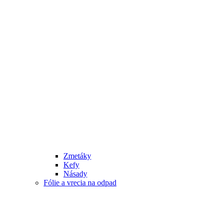
Zmetáky
Kefy
Násady
Fólie a vrecia na odpad