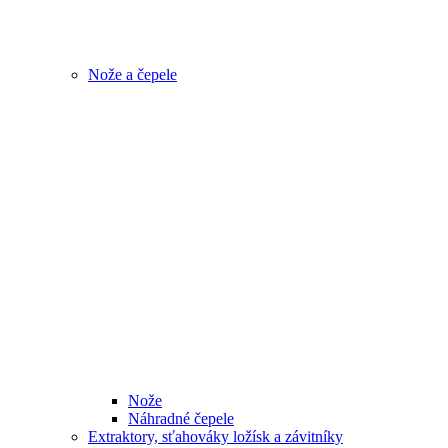
Nože a čepele
Nože
Náhradné čepele
Extraktory, sťahováky ložísk a závitníky