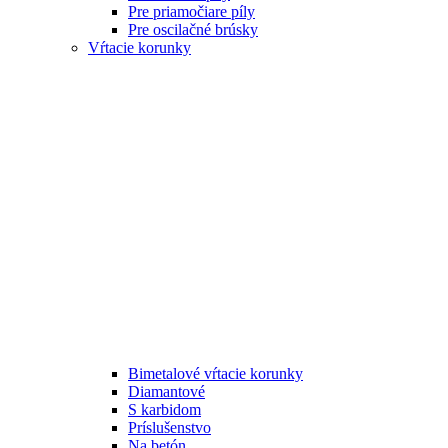
Pre priamočiare píly
Pre oscilačné brúsky
Vŕtacie korunky
Bimetalové vŕtacie korunky
Diamantové
S karbidom
Príslušenstvo
Na betón