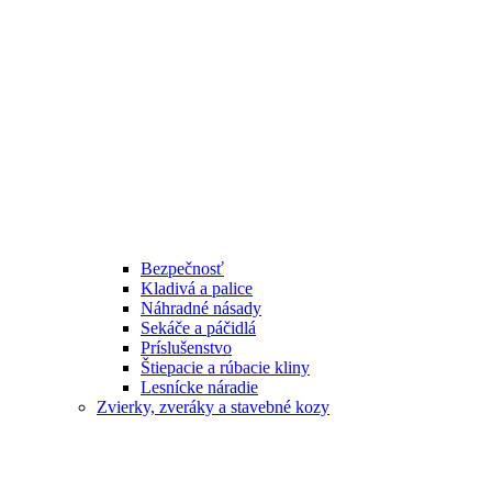
Bezpečnosť
Kladivá a palice
Náhradné násady
Sekáče a páčidlá
Príslušenstvo
Štiepacie a rúbacie kliny
Lesnícke náradie
Zvierky, zveráky a stavebné kozy