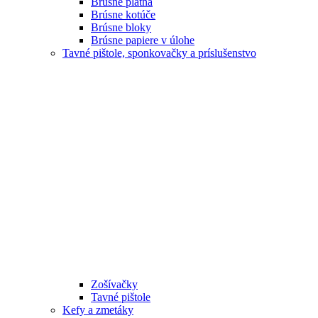
Brúsne plátna
Brúsne kotúče
Brúsne bloky
Brúsne papiere v úlohe
Tavné pištole, sponkovačky a príslušenstvo
Zošívačky
Tavné pištole
Kefy a zmetáky