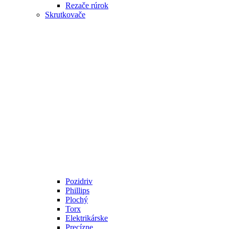
Rezače rúrok
Skrutkovače
Pozidriv
Phillips
Plochý
Torx
Elektrikárske
Precízne