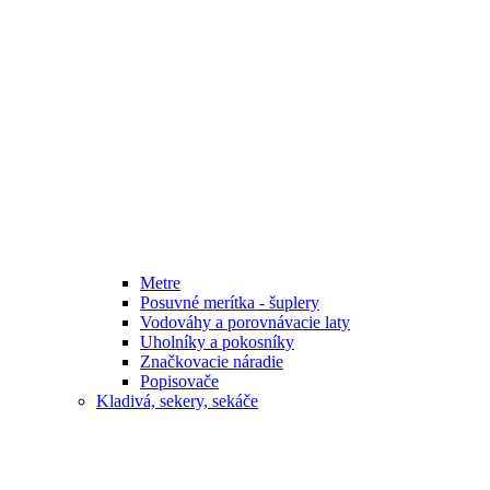
Metre
Posuvné merítka - šuplery
Vodováhy a porovnávacie laty
Uholníky a pokosníky
Značkovacie náradie
Popisovače
Kladivá, sekery, sekáče