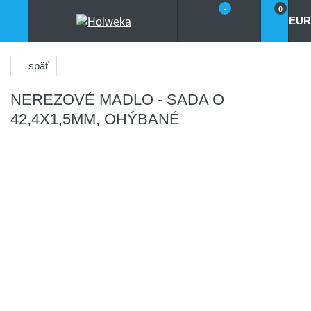
-
0
EUR
späť
NEREZOVÉ MADLO - SADA O
42,4X1,5MM, OHÝBANÉ