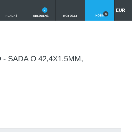
EUR
-
0
KOŠÍK
HĽADAŤ
OBĽÚBENÉ
MÔJ ÚČET
 SADA O 42,4X1,5MM,