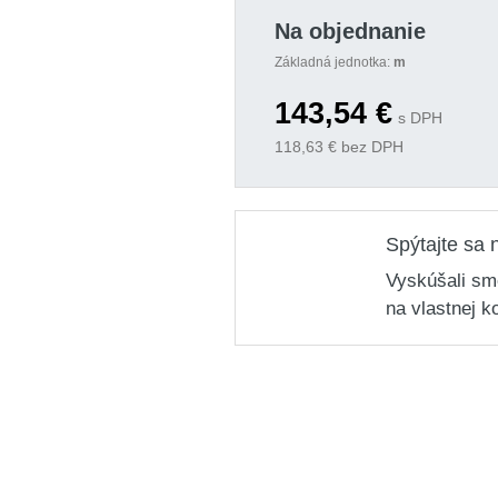
Na objednanie
Základná jednotka:
m
143,54
€
s DPH
118,63
€ bez DPH
Spýtajte sa 
Vyskúšali sm
na vlastnej k