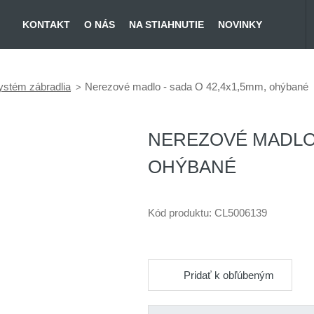
KONTAKT
O NÁS
NA STIAHNUTIE
NOVINKY
ystém zábradlia
Nerezové madlo - sada O 42,4x1,5mm, ohýbané
NEREZOVÉ MADLO -
OHÝBANÉ
Kód produktu:
CL5006139
Pridať k obľúbeným