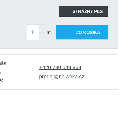
STRÁŽNY PES
m
DO KOŠÍKA
nás
+420 739 549 969
e
prodej@holweka.cz
oži