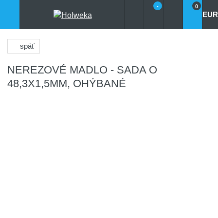
-
0
EUR
späť
NEREZOVÉ MADLO - SADA O
48,3X1,5MM, OHÝBANÉ