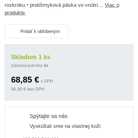
rozkroku • protišmyková páska vo vnútri…
Viac o
produkte
Pridať k obľúbeným
Skladom 1 ks
Základná jednotka:
ks
68,85
€
s DPH
56,90
€ bez DPH
Spýtajte sa nás
Vyskúšali sme na vlastnej koži