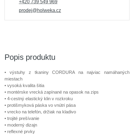
+420 739 549 969
prodej@holweka.cz
Popis produktu
• výstuhy z tkaniny CORDURA na najviac namáhaných
miestach
• vysoká kvalita šitia
• montérske vrecká zapínané na opasok na zips
• 4-cestný elastický klin v rozkroku
• protišmyková páska vo vnútri pása
• vrecko na telefón, držiak na kladivo
• trojité prešívanie
• moderný dizajn
• reflexné prvky