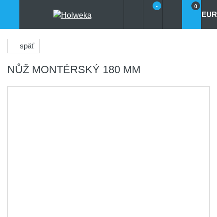
-
0
EUR
späť
NŮŽ MONTÉRSKÝ 180 MM