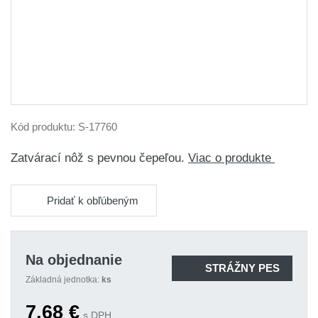
Kód produktu:
S-17760
Zatvárací nôž s pevnou čepeľou.
Viac o produkte
Pridať k obľúbeným
Na objednanie
STRÁŽNY PES
Základná jednotka:
ks
7,68
€
s DPH