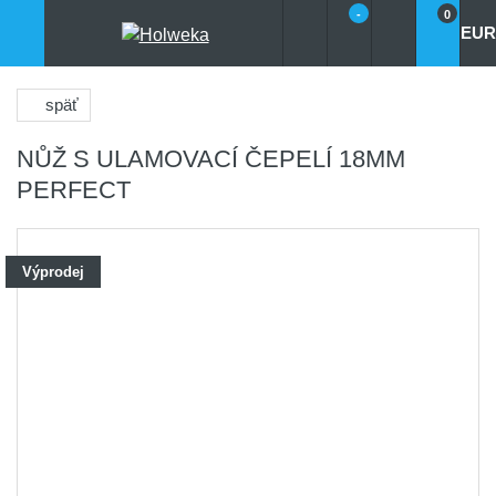
-
0
EUR
späť
NŮŽ S ULAMOVACÍ ČEPELÍ 18MM
PERFECT
Výprodej