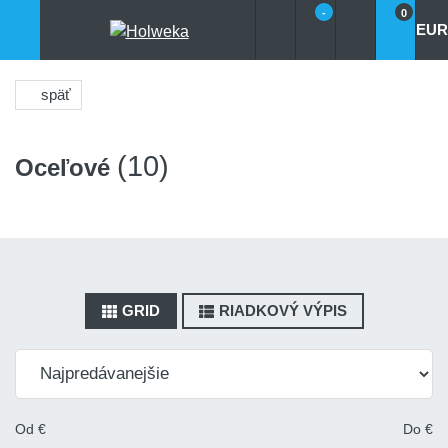
-
0
EUR
späť
(10)
Oceľové
GRID
RIADKOVÝ VÝPIS
Od
€
Do
€