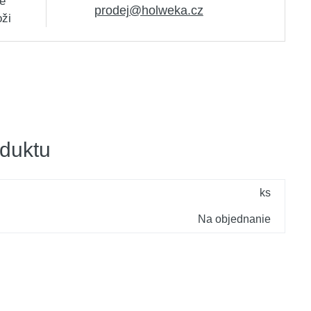
e
prodej@holweka.cz
oži
duktu
ks
Na objednanie