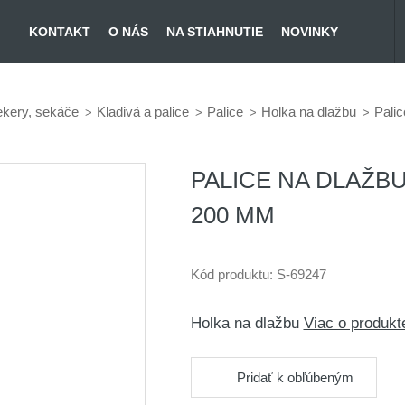
KONTAKT
O NÁS
NA STIAHNUTIE
NOVINKY
ekery, sekáče
Kladivá a palice
Palice
Holka na dlažbu
Pali
PALICE NA DLAŽB
200 MM
Kód produktu:
S-69247
Holka na dlažbu
Viac o produk
Pridať k obľúbeným