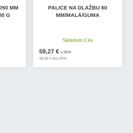
O50 MM
PALICE NA DLAŽBU 60
00 G
MM/MALÁ/GUMA
Skladom 2 ks
59,27 €
s DPH
48,98 € bez DPH