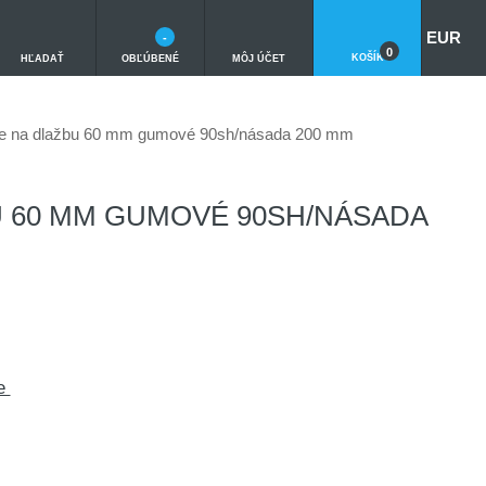
EUR
-
0
KOŠÍK
HĽADAŤ
OBĽÚBENÉ
MÔJ ÚČET
ce na dlažbu 60 mm gumové 90sh/násada 200 mm
U 60 MM GUMOVÉ 90SH/NÁSADA
te