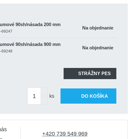
 gumové 90sh/násada 200 mm
Na objednanie
S-69247
 gumové 90sh/násada 900 mm
Na objednanie
S-69248
STRÁŽNY PES
ks
DO KOŠÍKA
nás
+420 739 549 969