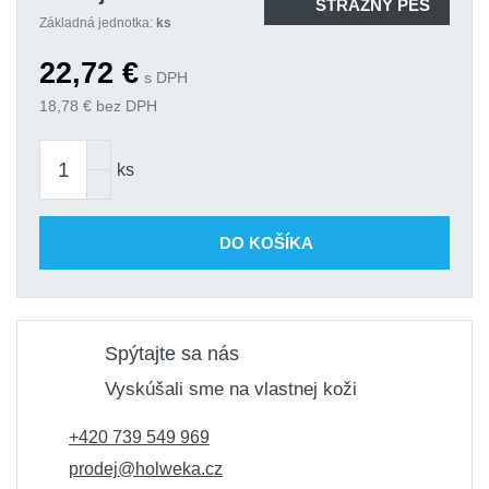
STRÁŽNY PES
Základná jednotka:
ks
22,72
€
s DPH
18,78
€ bez DPH
ks
DO KOŠÍKA
Spýtajte sa nás
Vyskúšali sme na vlastnej koži
+420 739 549 969
prodej@holweka.cz