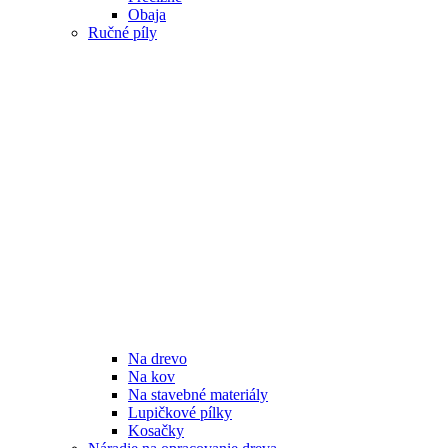
Obaja
Ručné píly
Na drevo
Na kov
Na stavebné materiály
Lupičkové pílky
Kosačky