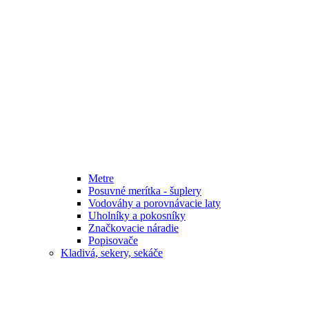
Metre
Posuvné merítka - šuplery
Vodováhy a porovnávacie laty
Uholníky a pokosníky
Značkovacie náradie
Popisovače
Kladivá, sekery, sekáče