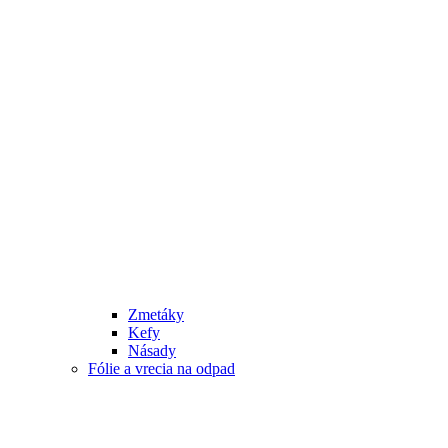
Zmetáky
Kefy
Násady
Fólie a vrecia na odpad