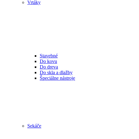
Vrtáky
Stavebné
Do kovu
Do dreva
Do skla a dlažby
Špeciálne nástroje
Sekáče