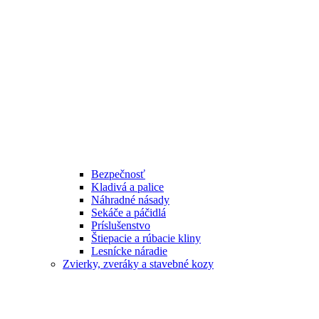
Bezpečnosť
Kladivá a palice
Náhradné násady
Sekáče a páčidlá
Príslušenstvo
Štiepacie a rúbacie kliny
Lesnícke náradie
Zvierky, zveráky a stavebné kozy