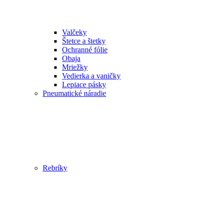
Valčeky
Štetce a štetky
Ochranné fólie
Obaja
Mriežky
Vedierka a vaničky
Lepiace pásky
Pneumatické náradie
Rebríky