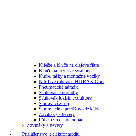
Kliešte a kľúče na olejové filtre
Kľúče na brzdové systémy
Kufre, tašky a montážne vozíky
Nitrilové rukavice NITRAX Grip
Pneumatické náradie
Sťahovacie popruhy
Sťahovák ložísk, extraktory
Štartovací zdroj
Štartovacie a predlžovacie káble
Zdviháky a hevery
Fólie a vrecia na odpad
Zdviháky a hevery
Príslušenstvo k elektronáradiu