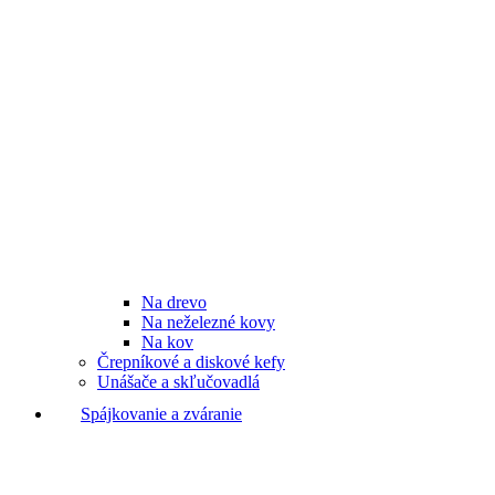
Na drevo
Na neželezné kovy
Na kov
Črepníkové a diskové kefy
Unášače a skľučovadlá
Spájkovanie a zváranie