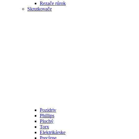
Rezače rúrok
Skrutkovače
Pozidriv
Phillips
Plochý
Torx
Elektrikárske
Precízne