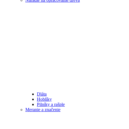
Náradie na opracovanie dreva
Dláta
Hoblíky
Pilníky a rašple
Meranie a značenie