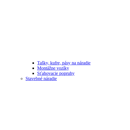
Tašky, kufre, pásy na náradie
Montážne vozíky
Sťahovacie popruhy
Stavebné náradie