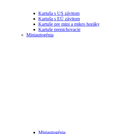
Kartuša s US závitom
Kartuša s EÚ závitom
Kartuše pre mini a mikro horáky
Kartuše prepichovacie
Miniautogénia
Miniautogénia