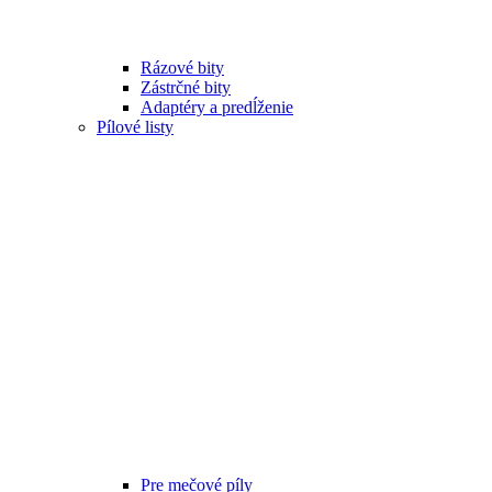
Rázové bity
Zástrčné bity
Adaptéry a predĺženie
Pílové listy
Pre mečové píly