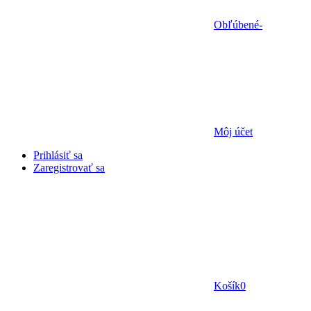
Obľúbené
-
Môj účet
Prihlásiť sa
Zaregistrovať sa
Košík
0