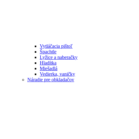
Vytláčacia pištoľ
Špachtle
Lyžice a naberačky
Hladítka
Miešadlá
Vedierka, vaničky
Náradie pre obkladačov