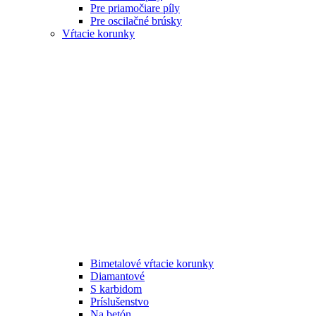
Pre priamočiare píly
Pre oscilačné brúsky
Vŕtacie korunky
Bimetalové vŕtacie korunky
Diamantové
S karbidom
Príslušenstvo
Na betón