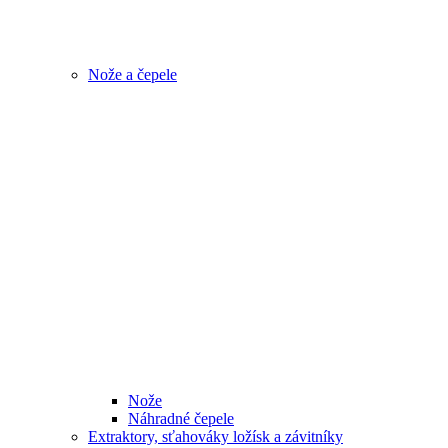
Nože a čepele
Nože
Náhradné čepele
Extraktory, sťahováky ložísk a závitníky