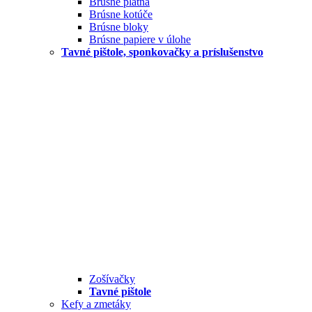
Brúsne plátna
Brúsne kotúče
Brúsne bloky
Brúsne papiere v úlohe
Tavné pištole, sponkovačky a príslušenstvo
Zošívačky
Tavné pištole
Kefy a zmetáky