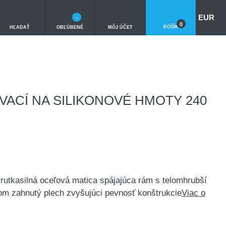
EUR
-
0
KOŠÍK
HĽADAŤ
OBĽÚBENÉ
MÔJ ÚČET
VACÍ NA SILIKONOVÉ HMOTY 240
krutkasilná oceľová matica spájajúca rám s telomhrubší
om zahnutý plech zvyšujúci pevnosť konštrukcie
Viac o