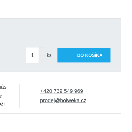
ks
DO KOŠÍKA
nás
+420 739 549 969
e
prodej@holweka.cz
oži