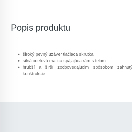
Popis produktu
široký pevný uzáver tlačiaca skrutka
silná oceľová matica spájajúca rám s telom
hrubší a širší zodpovedajúcim spôsobom zahnut
konštrukcie