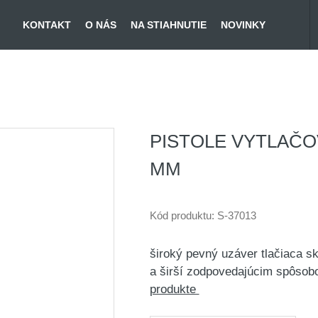
KONTAKT
O NÁS
NA STIAHNUTIE
NOVINKY
PISTOLE VYTLAČO
MM
Kód produktu:
S-37013
široký pevný uzáver tlačiaca s
a širší zodpovedajúcim spôsob
produkte