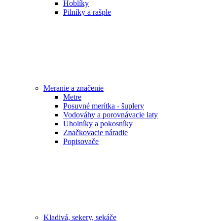
Hoblíky
Pilníky a rašple
Meranie a značenie
Metre
Posuvné merítka - šuplery
Vodováhy a porovnávacie laty
Uholníky a pokosníky
Značkovacie náradie
Popisovače
Kladivá, sekery, sekáče