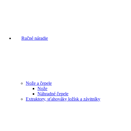
Ručné náradie
Nože a čepele
Nože
Náhradné čepele
Extraktory, sťahováky ložísk a závitníky