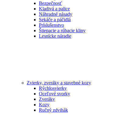
Bezpečnosť
Kladivá a palice
Náhradné násady
Sekáče a páčidlá
Príslušenstvo
Štiepacie a rúbacie kliny
Lesnícke náradie
Zvierky, zveráky a stavebné kozy
Rýchlosvierky
Oceľové svorky
Zveráky
Kozy
Ručný zdvihák