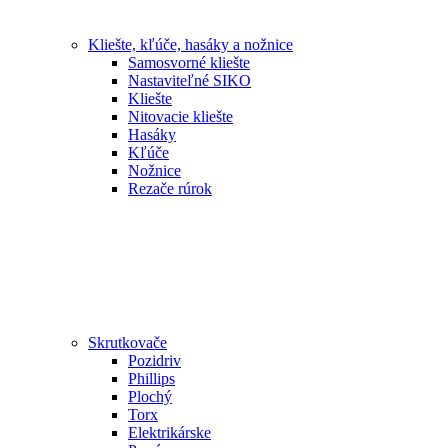
Kliešte, kľúče, hasáky a nožnice
Samosvorné kliešte
Nastaviteľné SIKO
Kliešte
Nitovacie kliešte
Hasáky
Kľúče
Nožnice
Rezače rúrok
Skrutkovače
Pozidriv
Phillips
Plochý
Torx
Elektrikárske