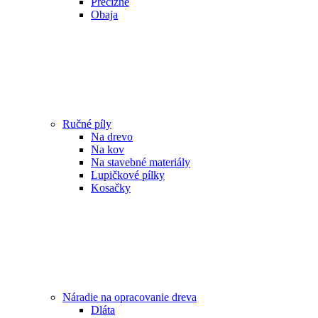
Precízne
Obaja
Ručné píly
Na drevo
Na kov
Na stavebné materiály
Lupičkové pílky
Kosačky
Náradie na opracovanie dreva
Dláta