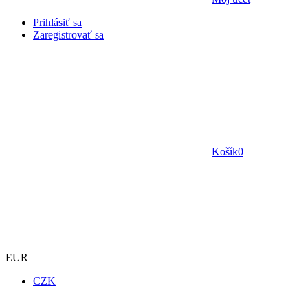
Prihlásiť sa
Zaregistrovať sa
Košík
0
EUR
CZK