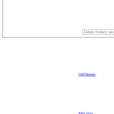
Obľúbené
-
Môj účet