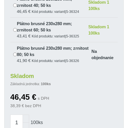
Skladom 1
zrnitost 40; 50 ks
100ks
46,45 €
Kód produktu: variant|S-36324
Plátno brusné 230x280 mm;
Skladom 1
zrnitost 60; 50 ks
100ks
43,41 €
Kód produktu: variant|S-36325
Plátno brusné 230x280 mm; zrnitost
Na
80; 50 ks
objednanie
41,90 €
Kód produktu: variant|S-36326
Plátno brusné 230x280 mm; zrnitost
Skladom
Na
100; 50 ks
objednanie
Základná jednotka:
100ks
41,90 €
Kód produktu: variant|S-36327
46,45
€
Plátno brusné 230x280 mm; zrnitost
s DPH
Na
120; 50 ks
38,39
€ bez DPH
objednanie
41,90 €
Kód produktu: variant|S-36328
Plátno brusné 230x280 mm; zrnitost
100ks
Na