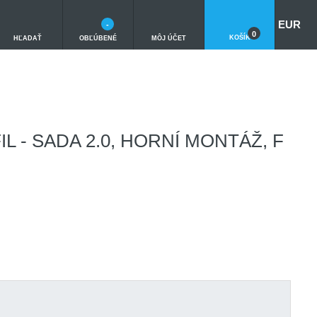
EUR
-
0
KOŠÍK
HĽADAŤ
OBĽÚBENÉ
MÔJ ÚČET
 - SADA 2.0, HORNÍ MONTÁŽ, F