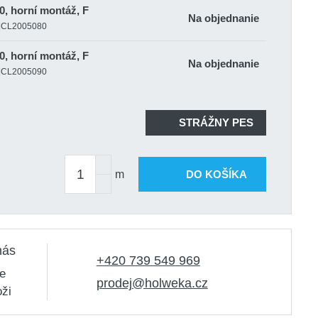
.0, horní montáž, F
Na objednanie
nt|CL2005080
.0, horní montáž, F
Na objednanie
nt|CL2005090
STRÁŽNY PES
m
DO KOŠÍKA
nás
+420 739 549 969
e
prodej@holweka.cz
oži