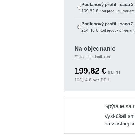
Podlahový profil - sada 2
199,82 €
Kód produktu: varia
Podlahový profil - sada 2
254,48 €
Kód produktu: varia
Na objednanie
Základná jednotka:
m
199,82
€
s DPH
165,14
€ bez DPH
Spýtajte sa 
Vyskúšali sm
na vlastnej k