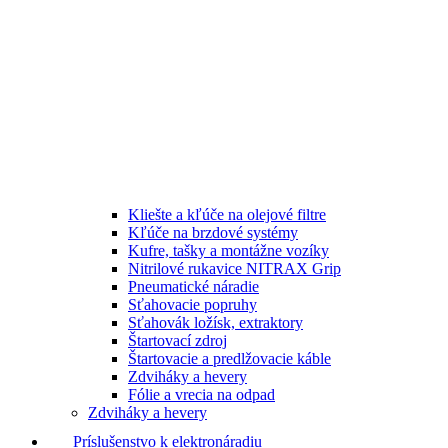
Kliešte a kľúče na olejové filtre
Kľúče na brzdové systémy
Kufre, tašky a montážne vozíky
Nitrilové rukavice NITRAX Grip
Pneumatické náradie
Sťahovacie popruhy
Sťahovák ložísk, extraktory
Štartovací zdroj
Štartovacie a predlžovacie káble
Zdviháky a hevery
Fólie a vrecia na odpad
Zdviháky a hevery
Príslušenstvo k elektronáradiu