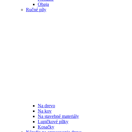
Obaja
Ručné píly
Na drevo
Na kov
Na stavebné materiály
Lupičkové pílky
Kosačky