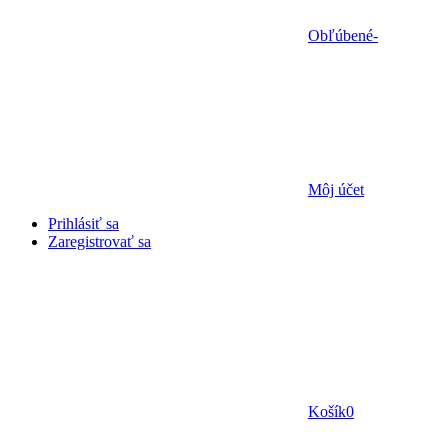
Obľúbené
-
Môj účet
Prihlásiť sa
Zaregistrovať sa
Košík
0