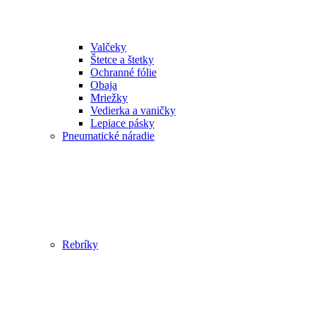
Valčeky
Štetce a štetky
Ochranné fólie
Obaja
Mriežky
Vedierka a vaničky
Lepiace pásky
Pneumatické náradie
Rebríky