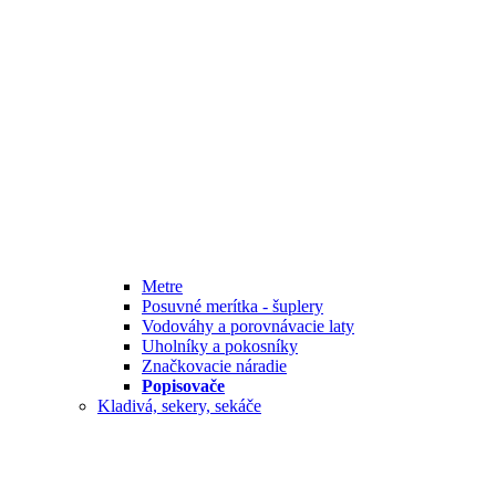
Metre
Posuvné merítka - šuplery
Vodováhy a porovnávacie laty
Uholníky a pokosníky
Značkovacie náradie
Popisovače
Kladivá, sekery, sekáče