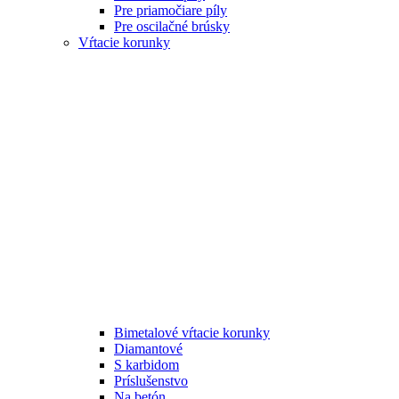
Pre priamočiare píly
Pre oscilačné brúsky
Vŕtacie korunky
Bimetalové vŕtacie korunky
Diamantové
S karbidom
Príslušenstvo
Na betón