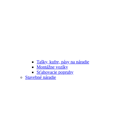
Tašky, kufre, pásy na náradie
Montážne vozíky
Sťahovacie popruhy
Stavebné náradie