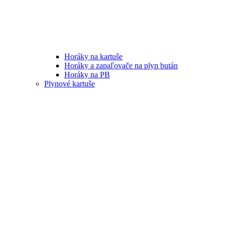
Horáky na kartuše
Horáky a zapaľovače na plyn bután
Horáky na PB
Plynové kartuše