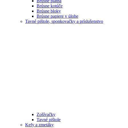
Brúsne plátna
Brúsne kotúče
Brúsne bloky
Brúsne papiere v úlohe
Tavné pištole, sponkovačky a príslušenstvo
Zošívačky
Tavné pištole
Kefy a zmetáky