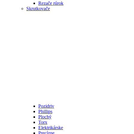
Rezače rúrok
Skrutkovače
Pozidriv
Phillips
Plochý
Torx
Elektrikárske
Precízne