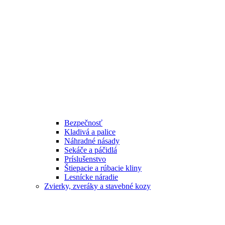
Bezpečnosť
Kladivá a palice
Náhradné násady
Sekáče a páčidlá
Príslušenstvo
Štiepacie a rúbacie kliny
Lesnícke náradie
Zvierky, zveráky a stavebné kozy