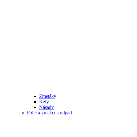
Zmetáky
Kefy
Násady
Fólie a vrecia na odpad