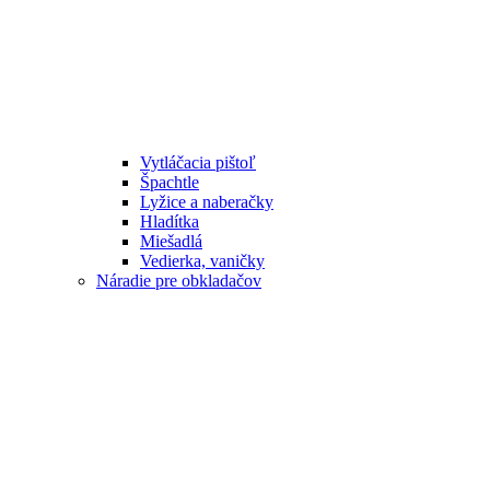
Vytláčacia pištoľ
Špachtle
Lyžice a naberačky
Hladítka
Miešadlá
Vedierka, vaničky
Náradie pre obkladačov