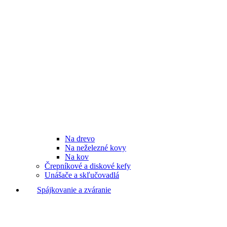
Na drevo
Na neželezné kovy
Na kov
Črepníkové a diskové kefy
Unášače a skľučovadlá
Spájkovanie a zváranie