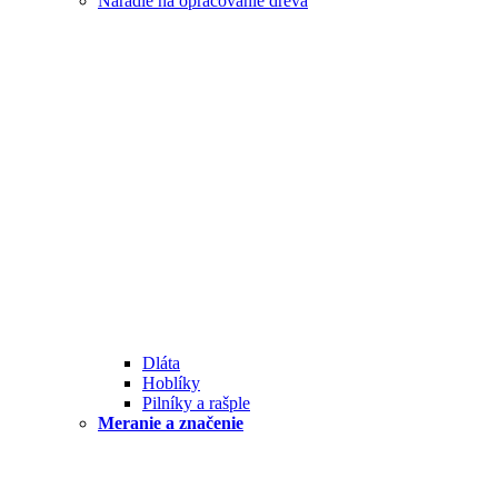
Náradie na opracovanie dreva
Dláta
Hoblíky
Pilníky a rašple
Meranie a značenie