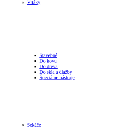
Vrtáky
Stavebné
Do kovu
Do dreva
Do skla a dlažby
Špeciálne nástroje
Sekáče