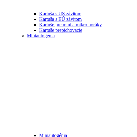
Kartuša s US závitom
Kartuša s EÚ závitom
Kartuše pre mini a mikro horáky
Kartuše prepichovacie
Miniautogénia
Miniautogénia