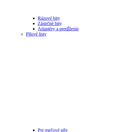
Rázové bity
Zástrčné bity
Adaptéry a predĺženie
Pílové listy
Pre mečové píly