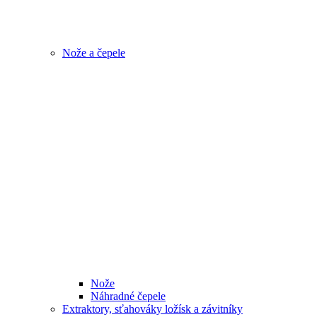
Nože a čepele
Nože
Náhradné čepele
Extraktory, sťahováky ložísk a závitníky