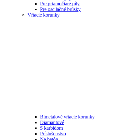
Pre priamočiare píly
Pre oscilačné brúsky
Vŕtacie korunky
Bimetalové vŕtacie korunky
Diamantové
S karbidom
Príslušenstvo
Na betón