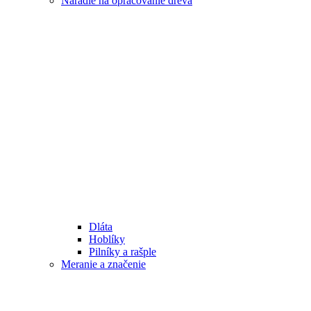
Náradie na opracovanie dreva
Dláta
Hoblíky
Pilníky a rašple
Meranie a značenie