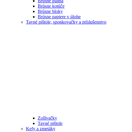
Brúsne plátna
Brúsne kotúče
Brúsne bloky
Brúsne papiere v úlohe
Tavné pištole, sponkovačky a príslušenstvo
Zošívačky
Tavné pištole
Kefy a zmetáky