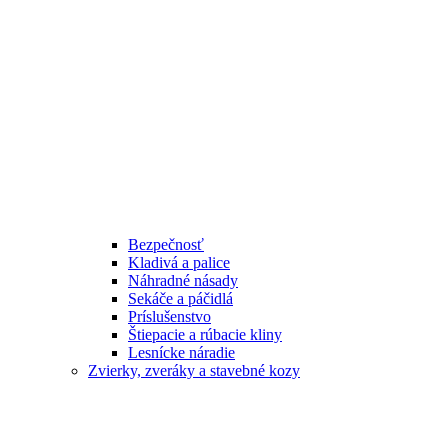
Bezpečnosť
Kladivá a palice
Náhradné násady
Sekáče a páčidlá
Príslušenstvo
Štiepacie a rúbacie kliny
Lesnícke náradie
Zvierky, zveráky a stavebné kozy