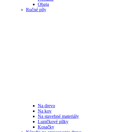
Obaja
Ručné píly
Na drevo
Na kov
Na stavebné materiály
Lupičkové pílky
Kosačky