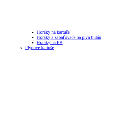
Horáky na kartuše
Horáky a zapaľovače na plyn bután
Horáky na PB
Plynové kartuše