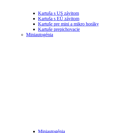
Kartuša s US závitom
Kartuša s EÚ závitom
Kartuše pre mini a mikro horáky
Kartuše prepichovacie
Miniautogénia
Miniautogénia