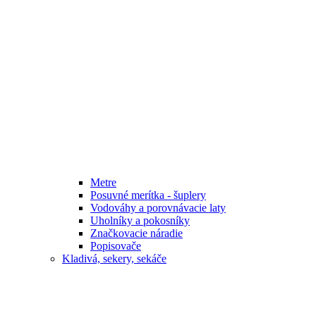
Metre
Posuvné merítka - šuplery
Vodováhy a porovnávacie laty
Uholníky a pokosníky
Značkovacie náradie
Popisovače
Kladivá, sekery, sekáče