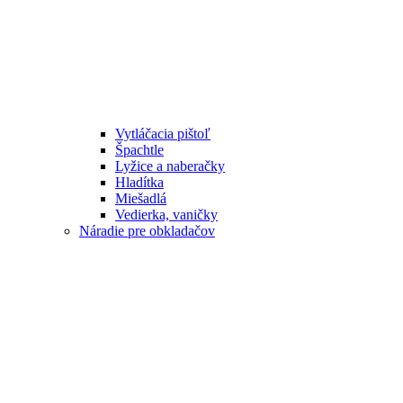
Vytláčacia pištoľ
Špachtle
Lyžice a naberačky
Hladítka
Miešadlá
Vedierka, vaničky
Náradie pre obkladačov