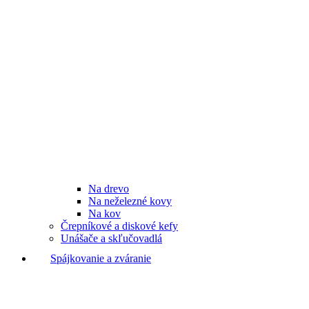
Na drevo
Na neželezné kovy
Na kov
Črepníkové a diskové kefy
Unášače a skľučovadlá
Spájkovanie a zváranie