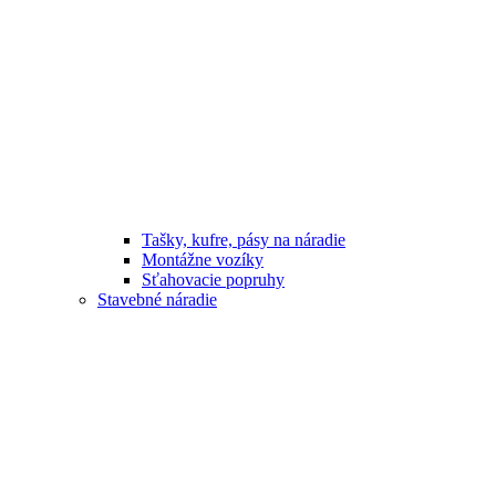
Tašky, kufre, pásy na náradie
Montážne vozíky
Sťahovacie popruhy
Stavebné náradie