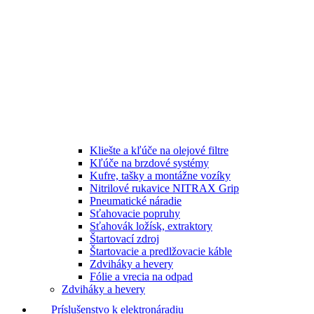
Kliešte a kľúče na olejové filtre
Kľúče na brzdové systémy
Kufre, tašky a montážne vozíky
Nitrilové rukavice NITRAX Grip
Pneumatické náradie
Sťahovacie popruhy
Sťahovák ložísk, extraktory
Štartovací zdroj
Štartovacie a predlžovacie káble
Zdviháky a hevery
Fólie a vrecia na odpad
Zdviháky a hevery
Príslušenstvo k elektronáradiu