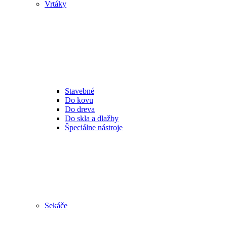
Vrtáky
Stavebné
Do kovu
Do dreva
Do skla a dlažby
Špeciálne nástroje
Sekáče