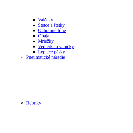
Valčeky
Štetce a štetky
Ochranné fólie
Obaja
Mriežky
Vedierka a vaničky
Lepiace pásky
Pneumatické náradie
Rebríky