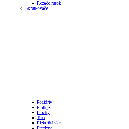
Rezače rúrok
Skrutkovače
Pozidriv
Phillips
Plochý
Torx
Elektrikárske
Precízne