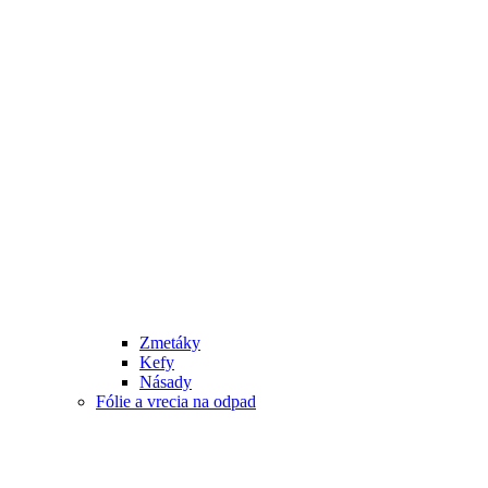
Zmetáky
Kefy
Násady
Fólie a vrecia na odpad