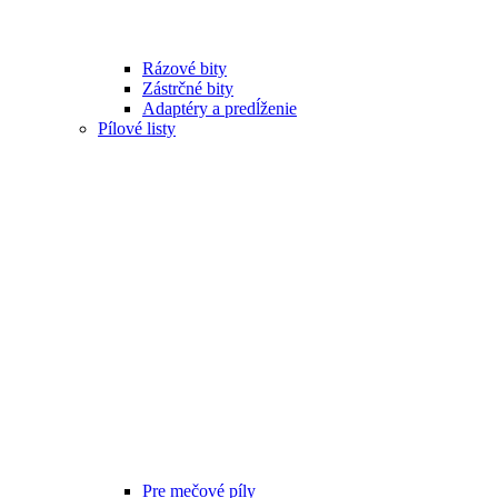
Rázové bity
Zástrčné bity
Adaptéry a predĺženie
Pílové listy
Pre mečové píly