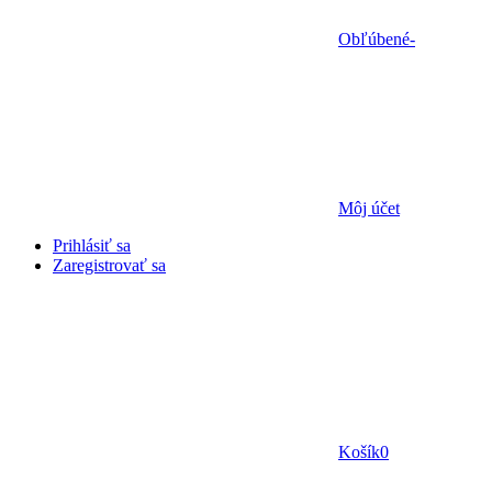
Obľúbené
-
Môj účet
Prihlásiť sa
Zaregistrovať sa
Košík
0