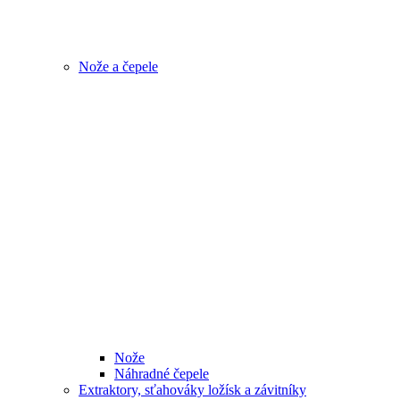
Nože a čepele
Nože
Náhradné čepele
Extraktory, sťahováky ložísk a závitníky