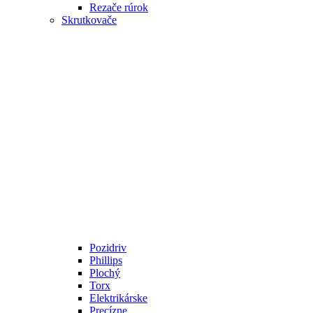
Rezače rúrok
Skrutkovače
Pozidriv
Phillips
Plochý
Torx
Elektrikárske
Precízne