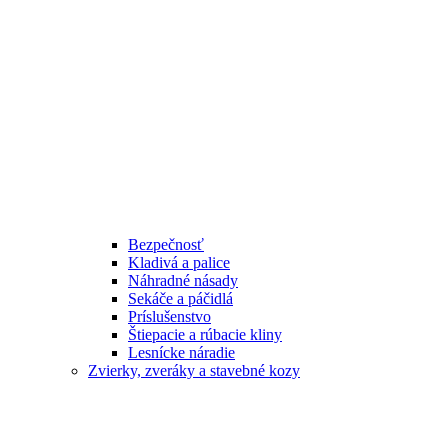
Bezpečnosť
Kladivá a palice
Náhradné násady
Sekáče a páčidlá
Príslušenstvo
Štiepacie a rúbacie kliny
Lesnícke náradie
Zvierky, zveráky a stavebné kozy