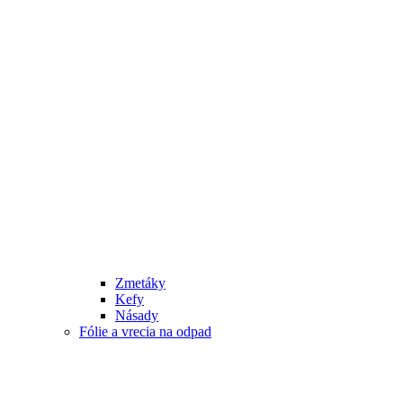
Zmetáky
Kefy
Násady
Fólie a vrecia na odpad