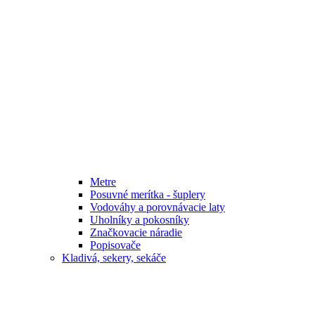
Metre
Posuvné merítka - šuplery
Vodováhy a porovnávacie laty
Uholníky a pokosníky
Značkovacie náradie
Popisovače
Kladivá, sekery, sekáče