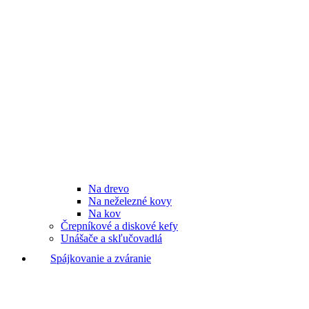
Na drevo
Na neželezné kovy
Na kov
Črepníkové a diskové kefy
Unášače a skľučovadlá
Spájkovanie a zváranie