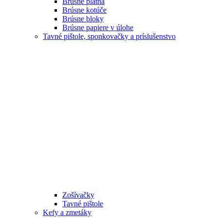
Brúsne plátna
Brúsne kotúče
Brúsne bloky
Brúsne papiere v úlohe
Tavné pištole, sponkovačky a príslušenstvo
Zošívačky
Tavné pištole
Kefy a zmetáky