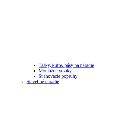
Tašky, kufre, pásy na náradie
Montážne vozíky
Sťahovacie popruhy
Stavebné náradie