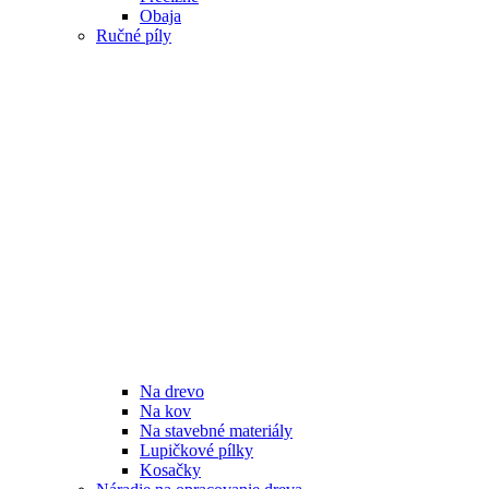
Obaja
Ručné píly
Na drevo
Na kov
Na stavebné materiály
Lupičkové pílky
Kosačky