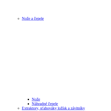
Nože a čepele
Nože
Náhradné čepele
Extraktory, sťahováky ložísk a závitníky