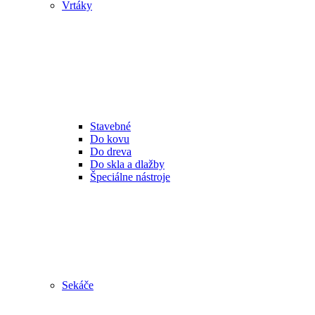
Vrtáky
Stavebné
Do kovu
Do dreva
Do skla a dlažby
Špeciálne nástroje
Sekáče