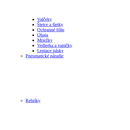
Valčeky
Štetce a štetky
Ochranné fólie
Obaja
Mriežky
Vedierka a vaničky
Lepiace pásky
Pneumatické náradie
Rebríky