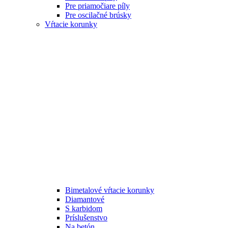
Pre priamočiare píly
Pre oscilačné brúsky
Vŕtacie korunky
Bimetalové vŕtacie korunky
Diamantové
S karbidom
Príslušenstvo
Na betón