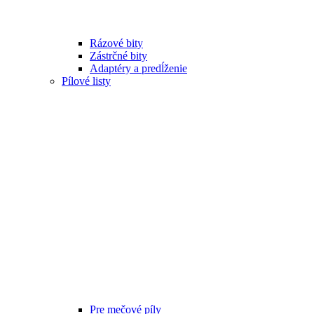
Rázové bity
Zástrčné bity
Adaptéry a predĺženie
Pílové listy
Pre mečové píly