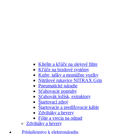
Kliešte a kľúče na olejové filtre
Kľúče na brzdové systémy
Kufre, tašky a montážne vozíky
Nitrilové rukavice NITRAX Grip
Pneumatické náradie
Sťahovacie popruhy
Sťahovák ložísk, extraktory
Štartovací zdroj
Štartovacie a predlžovacie káble
Zdviháky a hevery
Fólie a vrecia na odpad
Zdviháky a hevery
Príslušenstvo k elektronáradiu