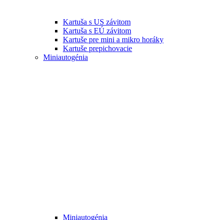
Kartuša s US závitom
Kartuša s EÚ závitom
Kartuše pre mini a mikro horáky
Kartuše prepichovacie
Miniautogénia
Miniautogénia