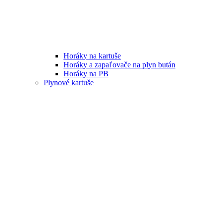
Horáky na kartuše
Horáky a zapaľovače na plyn bután
Horáky na PB
Plynové kartuše