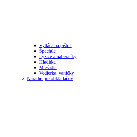
Vytláčacia pištoľ
Špachtle
Lyžice a naberačky
Hladítka
Miešadlá
Vedierka, vaničky
Náradie pre obkladačov