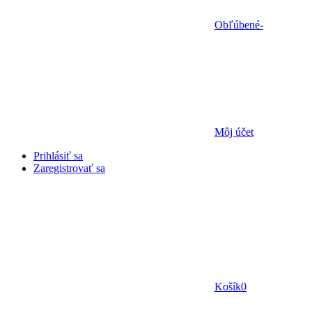
Obľúbené
-
Môj účet
Prihlásiť sa
Zaregistrovať sa
Košík
0