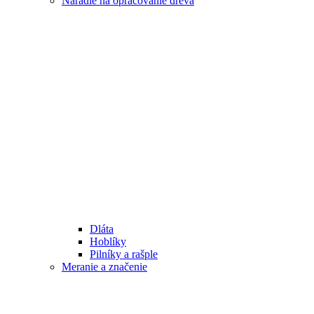
Náradie na opracovanie dreva
Dláta
Hoblíky
Pilníky a rašple
Meranie a značenie