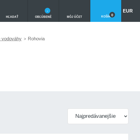
EUR
-
0
KOŠÍK
HĽADAŤ
OBĽÚBENÉ
MÔJ ÚČET
é vodováhy
Rohovia