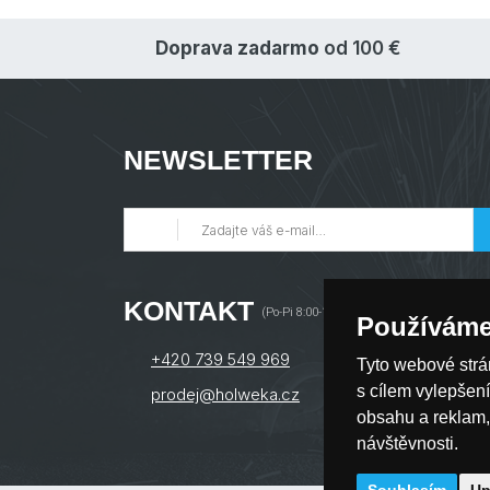
Doprava zadarmo
od 100 €
NEWSLETTER
KONTAKT
(Po-Pi 8:00-16:00) pracovné dni
Používáme
+420 739 549 969
Tyto webové strá
s cílem vylepšen
prodej@holweka.cz
obsahu a reklam,
návštěvnosti.