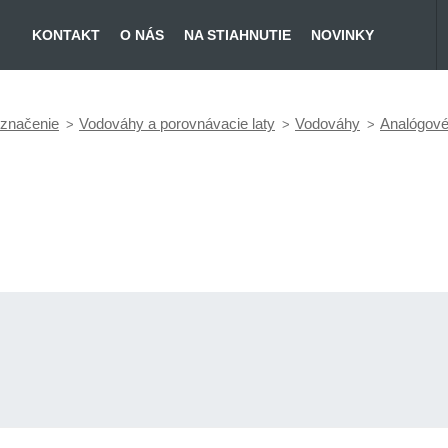
KONTAKT
O NÁS
NA STIAHNUTIE
NOVINKY
 značenie
Vodováhy a porovnávacie laty
Vodováhy
Analógov