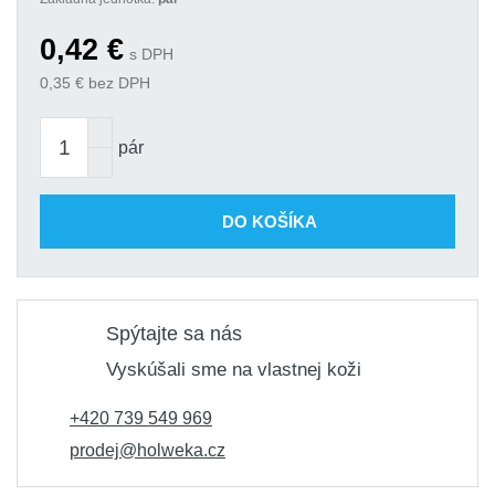
0,42
€
s DPH
0,35
€ bez DPH
pár
DO KOŠÍKA
Spýtajte sa nás
Vyskúšali sme na vlastnej koži
+420 739 549 969
prodej@holweka.cz