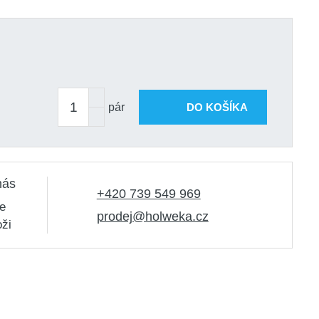
pár
DO KOŠÍKA
nás
+420 739 549 969
e
prodej@holweka.cz
oži