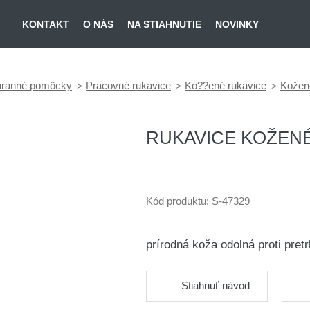
KONTAKT
O NÁS
NA STIAHNUTIE
NOVINKY
chranné pomôcky
Pracovné rukavice
Ko??ené rukavice
Kožen
RUKAVICE KOŽENÉ 
Kód produktu:
S-47329
prírodná koža odolná proti pre
Stiahnuť návod