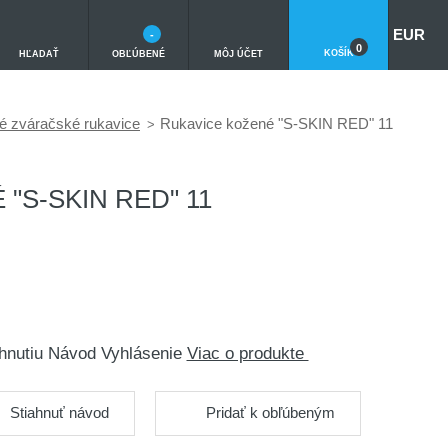
EUR
-
0
KOŠÍK
HĽADAŤ
OBĽÚBENÉ
MÔJ ÚČET
é zváračské rukavice
Rukavice kožené "S-SKIN RED" 11
"S-SKIN RED" 11
trhnutiu Návod Vyhlásenie
Viac o produkte
Stiahnuť návod
Pridať k obľúbeným