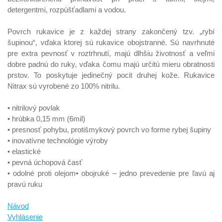
detergentmi, rozpúšťadlami a vodou.
Povrch rukavice je z každej strany zakončený tzv. „rybí
šupinou“, vďaka ktorej sú rukavice obojstranné. Sú navrhnuté
pre extra pevnosť v roztrhnutí, majú dlhšiu životnosť a veľmi
dobre padnú do ruky, vďaka čomu majú určitú mieru obratnosti
prstov. To poskytuje jedinečný pocit druhej kože. Rukavice
Nitrax sú vyrobené zo 100% nitrilu.
• nitrilový povlak
• hrúbka 0,15 mm (6mil)
• presnosť pohybu, protišmykový povrch vo forme rybej šupiny
• inovatívne technológie výroby
• elastické
• pevná úchopová časť
• odolné proti olejom• obojruké – jedno prevedenie pre ľavú aj
pravú ruku
Návod
Vyhlásenie