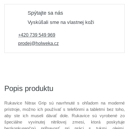
Spýtajte sa nás
Vyskúšali sme na vlastnej koži
+420 739 549 969
prodej@holweka.cz
Popis produktu
Rukavice Nitrax Grip sú navrhnuté s ohľadom na moderné
prístroje, možno ich používať s telefónmi a tabletmi bez toho,
aby ste ich museli dávať dole. Rukavice sú vyrobené zo
špeciálne vyvinutej nitrilovej zmesi, ktorá poskytuje
bezkonkurenčnú priľnavosť pri práci s tukmi, olejmi,