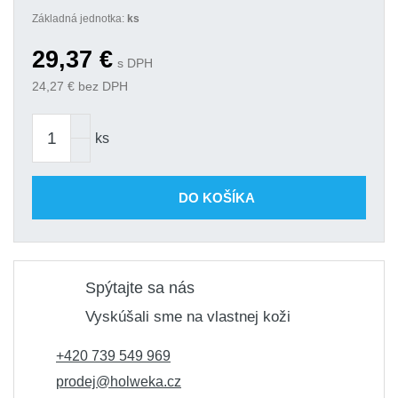
Základná jednotka:
ks
29,37
€
s DPH
24,27
€ bez DPH
ks
DO KOŠÍKA
Spýtajte sa nás
Vyskúšali sme na vlastnej koži
+420 739 549 969
prodej@holweka.cz