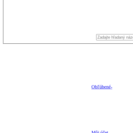
Obľúbené
-
Môj účet