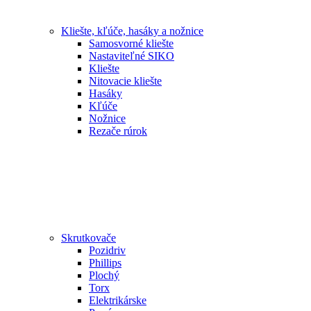
Kliešte, kľúče, hasáky a nožnice
Samosvorné kliešte
Nastaviteľné SIKO
Kliešte
Nitovacie kliešte
Hasáky
Kľúče
Nožnice
Rezače rúrok
Skrutkovače
Pozidriv
Phillips
Plochý
Torx
Elektrikárske