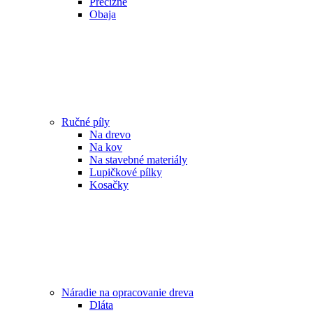
Precízne
Obaja
Ručné píly
Na drevo
Na kov
Na stavebné materiály
Lupičkové pílky
Kosačky
Náradie na opracovanie dreva
Dláta