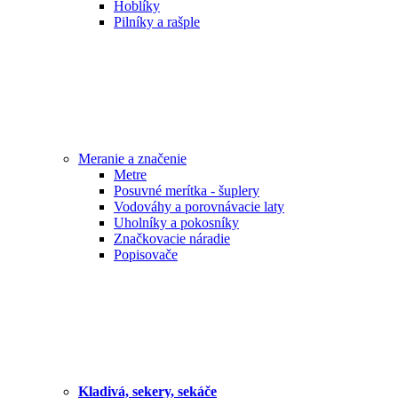
Hoblíky
Pilníky a rašple
Meranie a značenie
Metre
Posuvné merítka - šuplery
Vodováhy a porovnávacie laty
Uholníky a pokosníky
Značkovacie náradie
Popisovače
Kladivá, sekery, sekáče