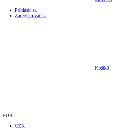
Prihlásiť sa
Zaregistrovať sa
Košík
0
EUR
CZK