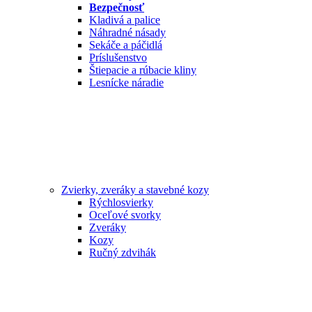
Bezpečnosť
Kladivá a palice
Náhradné násady
Sekáče a páčidlá
Príslušenstvo
Štiepacie a rúbacie kliny
Lesnícke náradie
Zvierky, zveráky a stavebné kozy
Rýchlosvierky
Oceľové svorky
Zveráky
Kozy
Ručný zdvihák