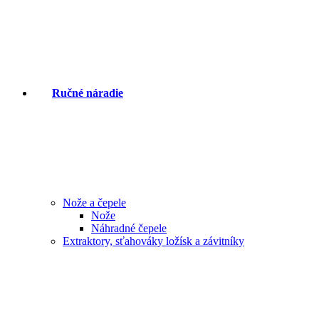
Ručné náradie
Nože a čepele
Nože
Náhradné čepele
Extraktory, sťahováky ložísk a závitníky