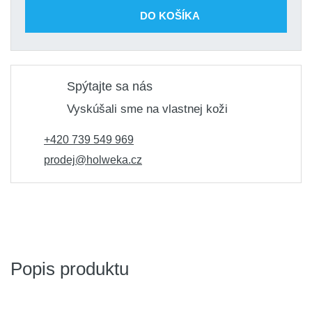
DO KOŠÍKA
Špachtle hliníková 0,5 mm 1500x0,5
Skladom 1
mm
ks
114,88 €
Kód produktu: variant|S-73618
Spýtajte sa nás
Vyskúšali sme na vlastnej koži
+420 739 549 969
prodej@holweka.cz
Popis produktu