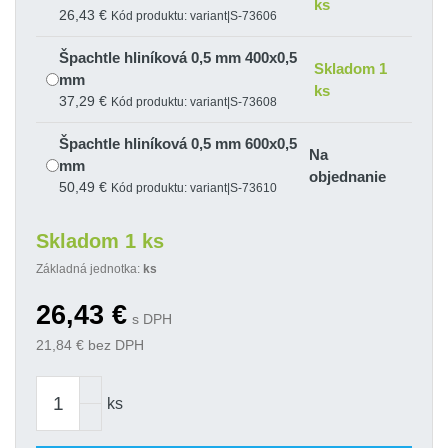
ks
26,43 €
Kód produktu: variant|S-73606
Špachtle hliníková 0,5 mm 400x0,5
Skladom 1
mm
ks
37,29 €
Kód produktu: variant|S-73608
Špachtle hliníková 0,5 mm 600x0,5
Na
mm
objednanie
50,49 €
Kód produktu: variant|S-73610
Špachtle hliníková 0,5 mm 800x0,5
Skladom 1 ks
Skladom 1
mm
ks
Základná jednotka:
ks
60,97 €
Kód produktu: variant|S-73612
26,43
€
Špachtle hliníková 0,5 mm 1000x0,5
s DPH
Na
mm
21,84
€ bez DPH
objednanie
76,97 €
Kód produktu: variant|S-73614
Špachtle hliníková 0,5 mm 1250x0,5
ks
Skladom 1
mm
ks
96,23 €
Kód produktu: variant|S-73616