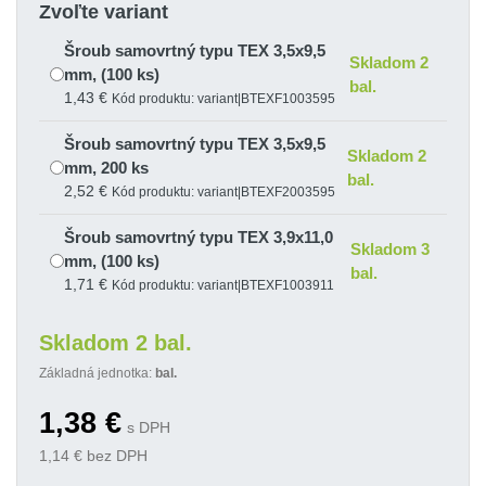
Zvoľte variant
Šroub samovrtný typu TEX 3,5x9,5
Skladom 2
mm, (100 ks)
bal.
1,43 €
Kód produktu: variant|BTEXF1003595
Šroub samovrtný typu TEX 3,5x9,5
Skladom 2
mm, 200 ks
bal.
2,52 €
Kód produktu: variant|BTEXF2003595
Šroub samovrtný typu TEX 3,9x11,0
Skladom 3
mm, (100 ks)
bal.
1,71 €
Kód produktu: variant|BTEXF1003911
Šroub samovrtný typu TEX 3,9x11,0
Skladom 2 bal.
Skladom 3
mm, 200 ks
bal.
Základná jednotka:
bal.
2,84 €
Kód produktu: variant|BTEXF2003911
1,38
€
s DPH
1,14
€ bez DPH