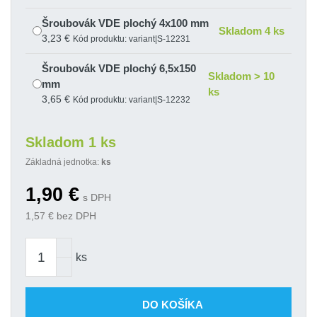
Šroubovák VDE plochý 4x100 mm
Skladom 4 ks
3,23 €
Kód produktu: variant|S-12231
Šroubovák VDE plochý 6,5x150
Skladom > 10
mm
ks
3,65 €
Kód produktu: variant|S-12232
Skladom 1 ks
Základná jednotka:
ks
1,90
€
s DPH
1,57
€ bez DPH
ks
DO KOŠÍKA