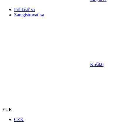
Prihlásiť sa
Zaregistrovať sa
Košík
0
EUR
CZK