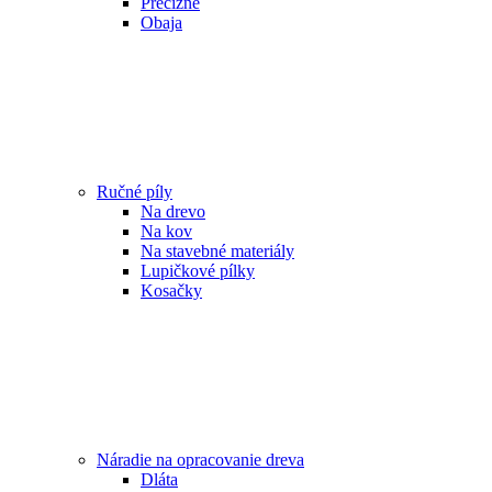
Precízne
Obaja
Ručné píly
Na drevo
Na kov
Na stavebné materiály
Lupičkové pílky
Kosačky
Náradie na opracovanie dreva
Dláta