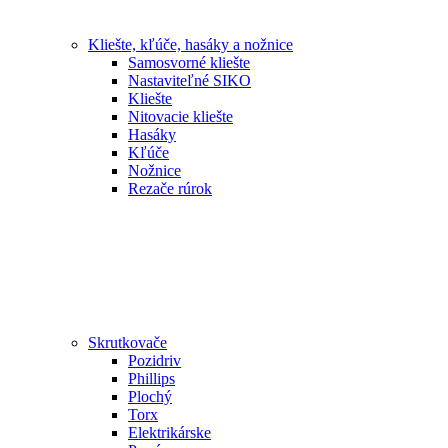
Kliešte, kľúče, hasáky a nožnice
Samosvorné kliešte
Nastaviteľné SIKO
Kliešte
Nitovacie kliešte
Hasáky
Kľúče
Nožnice
Rezače rúrok
Skrutkovače
Pozidriv
Phillips
Plochý
Torx
Elektrikárske