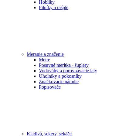
Hoblíky
Pilníky a rašple
Meranie a značenie
Metre
Posuvné merítka - šuplery
Vodováhy a porovnávacie laty
Uholníky a pokosníky
Značkovacie náradie
Popisovače
Kladivá, sekery, sekáče