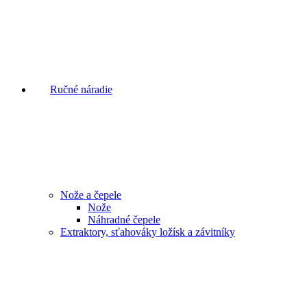
Ručné náradie
Nože a čepele
Nože
Náhradné čepele
Extraktory, sťahováky ložísk a závitníky