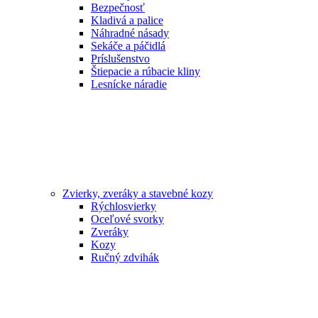
Bezpečnosť
Kladivá a palice
Náhradné násady
Sekáče a páčidlá
Príslušenstvo
Štiepacie a rúbacie kliny
Lesnícke náradie
Zvierky, zveráky a stavebné kozy
Rýchlosvierky
Oceľové svorky
Zveráky
Kozy
Ručný zdvihák