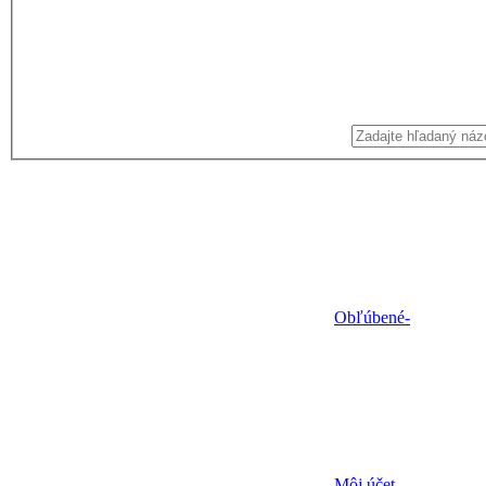
Obľúbené
-
Môj účet