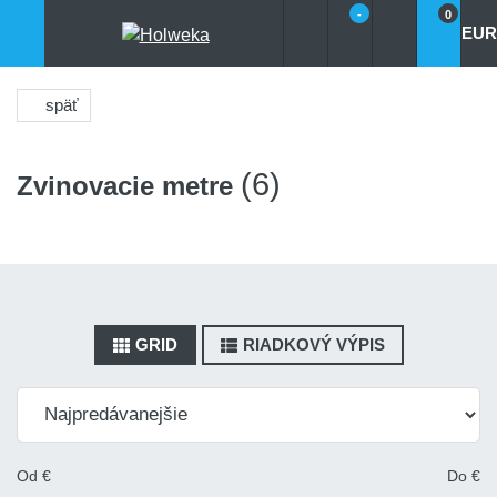
-
0
EUR
späť
(6)
Zvinovacie metre
GRID
RIADKOVÝ VÝPIS
Od
€
Do
€