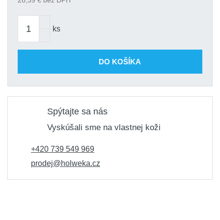
28,39
€ bez DPH
objednanie
34,35 €
Kód produktu: variant|S-78571
ks
DO KOŠÍKA
Spýtajte sa nás
Vyskúšali sme na vlastnej koži
+420 739 549 969
prodej@holweka.cz