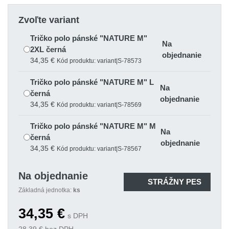
Zvoľte variant
Tričko polo pánské "NATURE M"
Na
2XL černá
objednanie
34,35 €
Kód produktu: variant|S-78573
Tričko polo pánské "NATURE M" L
Na
černá
objednanie
34,35 €
Kód produktu: variant|S-78569
Tričko polo pánské "NATURE M" M
Na
černá
objednanie
34,35 €
Kód produktu: variant|S-78567
Tričko polo pánské "NATURE M" S
Na objednanie
Na
černá
STRÁŽNY PES
objednanie
Základná jednotka:
ks
34,35 €
Kód produktu: variant|S-78565
34,35
€
Tričko polo pánské "NATURE M" XL
s DPH
Na
černá